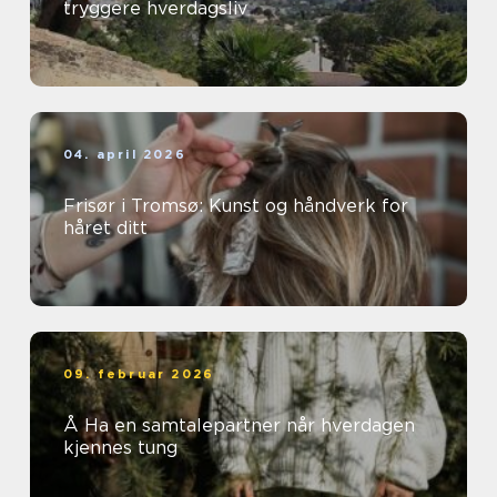
tryggere hverdagsliv
04. april 2026
Frisør i Tromsø: Kunst og håndverk for
håret ditt
09. februar 2026
Å Ha en samtalepartner når hverdagen
kjennes tung