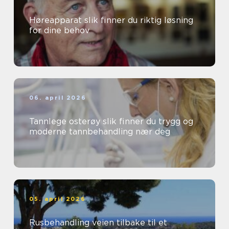
Høreapparat slik finner du riktig løsning
for dine behov
06. april 2026
Tannlege osterøy slik finner du trygg og
moderne tannbehandling nær deg
05. april 2026
Rusbehandling veien tilbake til et