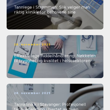
Tannlege i Strømmen: Slik velger man
riktig klinikk for behovene sine
28. november 2025
Effektiv legemiddelhåndtering: Nøkkelen
til trygghet og kvalitet i helsesektoren
28. november 2025
Tannklinikk i Stavanger: Profesjonell
tannbehandling i hjertet av byen