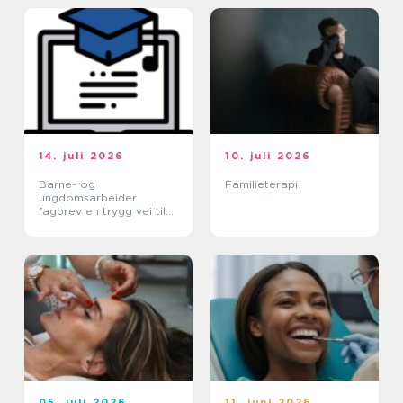
14. juli 2026
10. juli 2026
Barne- og
Familieterapi
ungdomsarbeider
fagbrev en trygg vei til
et meningsfullt yrke
05. juli 2026
11. juni 2026