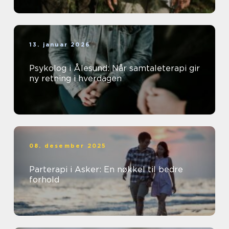
13. januar 2026
Psykolog i Ålesund: Når samtaleterapi gir
ny retning i hverdagen
08. desember 2025
Parterapi i Asker: En nøkkel til bedre
forhold