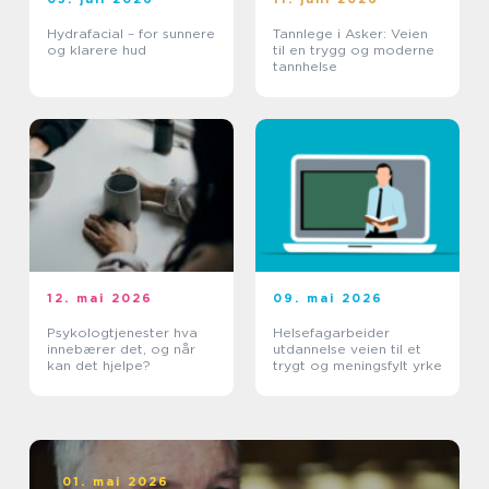
Hydrafacial – for sunnere
Tannlege i Asker: Veien
og klarere hud
til en trygg og moderne
tannhelse
12. mai 2026
09. mai 2026
Psykologtjenester hva
Helsefagarbeider
innebærer det, og når
utdannelse veien til et
kan det hjelpe?
trygt og meningsfylt yrke
01. mai 2026