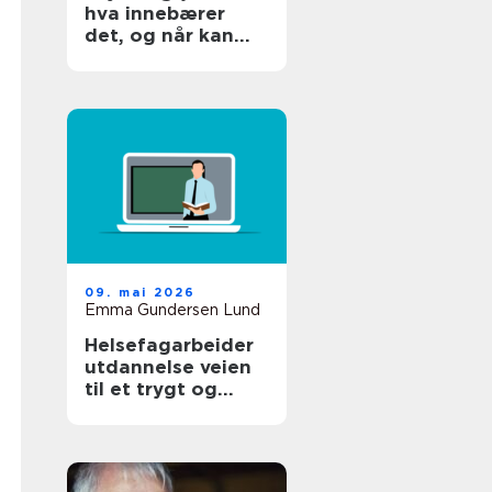
hva innebærer
det, og når kan
det hjelpe?
09. mai 2026
Emma Gundersen Lund
Helsefagarbeider
utdannelse veien
til et trygt og
meningsfylt yrke