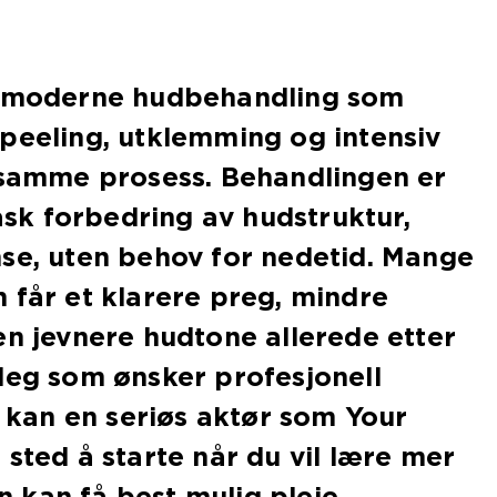
n moderne hudbehandling som
peeling, utklemming og intensiv
 samme prosess. Behandlingen er
rask forbedring av hudstruktur,
se, uten behov for nedetid. Mange
 får et klarere preg, mindre
en jevnere hudtone allerede etter
deg som ønsker profesjonell
, kan en seriøs aktør som Your
 sted å starte når du vil lære mer
kan få best mulig pleie.