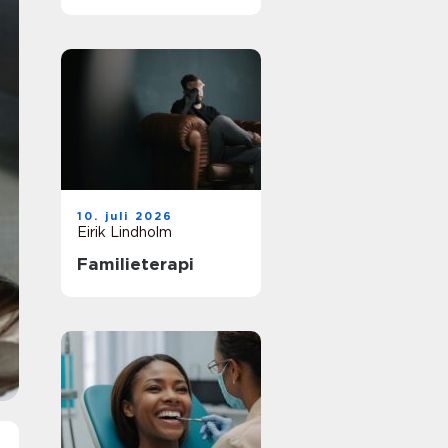
vei til et
meningsfullt yrke
10. juli 2026
Eirik Lindholm
Familieterapi