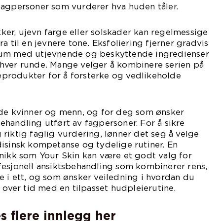
fagpersoner som vurderer hva huden tåler.
er, ujevn farge eller solskader kan regelmessige
a til en jevnere tone. Eksfoliering fjerner gradvis
rum med utjevnende og beskyttende ingredienser
hver runde. Mange velger å kombinere serien på
rodukter for å forsterke og vedlikeholde
åde kvinner og menn, og for deg som ønsker
handling utført av fagpersoner. For å sikre
riktig faglig vurdering, lønner det seg å velge
isinsk kompetanse og tydelige rutiner. En
nikk som Your Skin kan være et godt valg for
fesjonell ansiktsbehandling som kombinerer rens,
 i ett, og som ønsker veiledning i hvordan du
 over tid med en tilpasset hudpleierutine.
s flere innlegg her