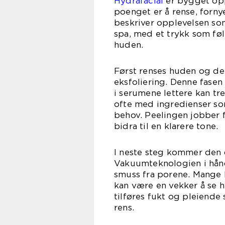
Hydrafacial
er bygget opp
poenget er å rense, forn
beskriver opplevelsen so
spa, med et trykk som føle
huden.
Først renses huden og de
eksfoliering. Denne fasen
i serumene lettere kan tr
ofte med ingredienser som
behov. Peelingen jobber f
bidra til en klarere tone.
I neste steg kommer den 
Vakuumteknologien i hån
smuss fra porene. Mange k
kan være en vekker å se h
tilføres fukt og pleiende 
rens.