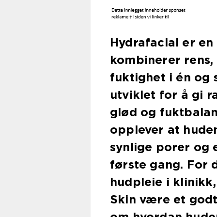
Hydrafacial er e
kombinerer rens, 
fuktighet i én og
utviklet for å gi 
glød og fuktbalan
opplever at huden
synlige porer og 
første gang. For 
hudpleie i klinikk
Skin være et godt
om hvordan huden 