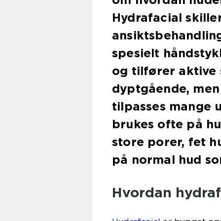
Hydrafacial skille
ansiktsbehandlin
spesielt håndsty
og tilfører aktiv
dyptgående, men
tilpasses mange u
brukes ofte på hu
store porer, fet h
på normal hud so
Hvordan hydrafa