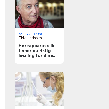
01. mai 2026
Eirik Lindholm
Høreapparat slik
finner du riktig
løsning for dine
behov