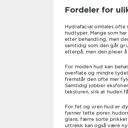
Fordeler for ul
Hydrafacial omtales ofte
hudtyper. Mange som har s
etter behandling, men de
samtidig som den går grun
etterpå, men den pleier å 
For moden hud kan behand
overflate og mindre tydeli
fremstår den ofte mer fyld
Samtidig jobber eksfolie
teksturen, slik at huden få
For fet og uren hud er d
fjerner tette porer, hud
glans, færre sorte prikke
uttrekk kan også være nyt