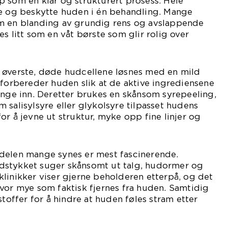
 som en klar og strukturert prosess. Hele
ye og beskytte huden i én behandling. Mange
m en blanding av grundig rens og avslappende
s litt som en våt børste som glir rolig over
 øverste, døde hudcellene løsnes med en mild
 forbereder huden slik at de aktive ingrediensene
enge inn. Deretter brukes en skånsom syrepeeling,
 salisylsyre eller glykolsyre tilpasset hudens
or å jevne ut struktur, myke opp fine linjer og
delen mange synes er mest fascinerende.
dstykket suger skånsomt ut talg, hudormer og
linikker viser gjerne beholderen etterpå, og det
vor mye som faktisk fjernes fra huden. Samtidig
stoffer for å hindre at huden føles stram etter