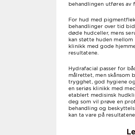
behandlingen utføres av 
For hud med pigmentflekk
behandlinger over tid bidr
døde hudceller, mens se
kan støtte huden mellom 
klinikk med gode hjemmep
resultatene.
Hydrafacial passer for b
målrettet, men skånsom be
trygghet, god hygiene og 
en seriøs klinikk med med
etablert medisinsk hudkli
deg som vil prøve en pro
behandling og beskyttelse
kan ta vare på resultatene
Le