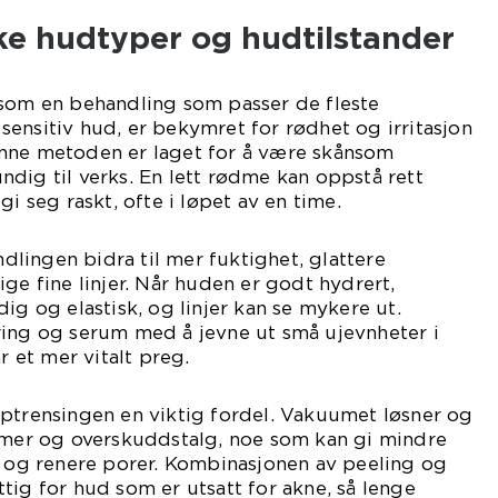
ike hudtyper og hudtilstander
 som en behandling som passer de fleste
ensitiv hud, er bekymret for rødhet og irritasjon
nne metoden er laget for å være skånsom
dig til verks. En lett rødme kan oppstå rett
gi seg raskt, ofte i løpet av en time.
lingen bidra til mer fuktighet, glattere
ge fine linjer. Når huden er godt hydrert,
ig og elastisk, og linjer kan se mykere ut.
ring og serum med å jevne ut små ujevnheter i
r et mer vitalt preg.
yptrensingen en viktig fordel. Vakuumet løsner og
ormer og overskuddstalg, noe som kan gi mindre
r og renere porer. Kombinasjonen av peeling og
tig for hud som er utsatt for akne, så lenge