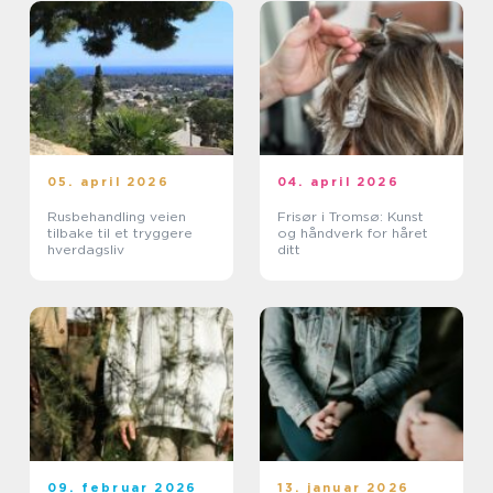
05. april 2026
04. april 2026
Rusbehandling veien
Frisør i Tromsø: Kunst
tilbake til et tryggere
og håndverk for håret
hverdagsliv
ditt
09. februar 2026
13. januar 2026