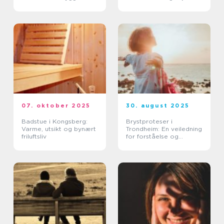
kvalitet i helsesektoren
av byen
07. oktober 2025
30. august 2025
Badstue i Kongsberg:
Brystproteser i
Varme, utsikt og bynært
Trondheim: En veiledning
friluftsliv
for forståelse og
tilpasning