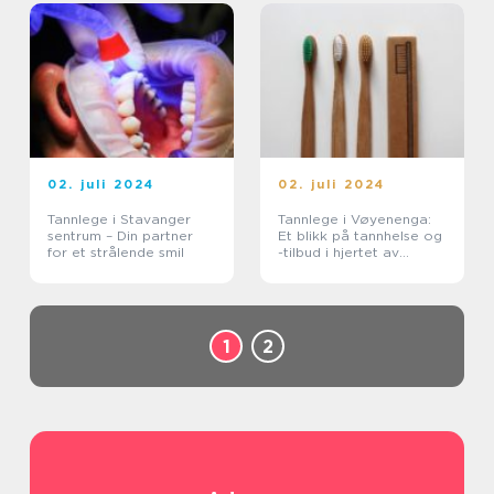
02. juli 2024
02. juli 2024
Tannlege i Stavanger
Tannlege i Vøyenenga:
sentrum – Din partner
Et blikk på tannhelse og
for et strålende smil
-tilbud i hjertet av
Bærum
1
2