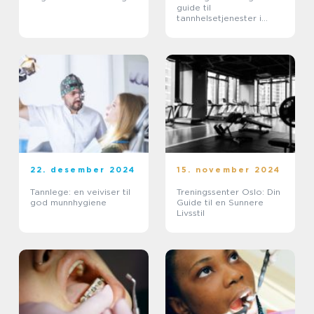
guide til
tannhelsetjenester i
Stavanger
22. desember 2024
15. november 2024
Tannlege: en veiviser til
Treningssenter Oslo: Din
god munnhygiene
Guide til en Sunnere
Livsstil