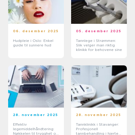
06. desember 2025
05. desember 2025
Hudpleie i Oslo: Enkel
Tannlege i Strømmen:
guide til sunnere hud
Slik velger man riktig
klinikk for behovene sine
28. november 2025
28. november 2025
Effektiv
Tannklinikk i Stavanger:
legemiddelhåndtering:
Profesjonell
Nøkkelen til trygghet og
tannbehandling i hjertet