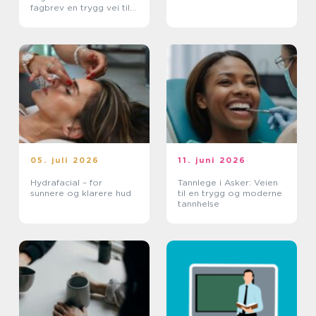
fagbrev en trygg vei til
et meningsfullt yrke
05. juli 2026
11. juni 2026
Hydrafacial – for
Tannlege i Asker: Veien
sunnere og klarere hud
til en trygg og moderne
tannhelse