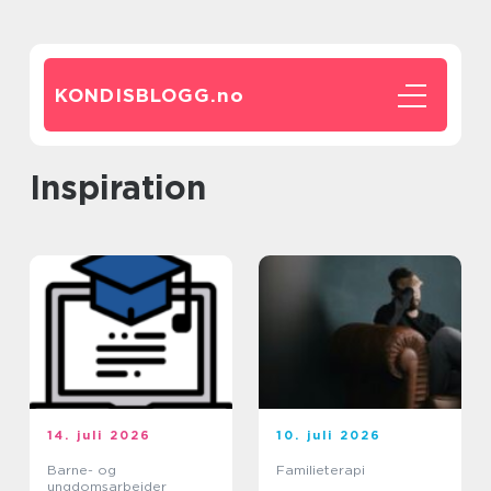
KONDISBLOGG.
no
inspiration
14. juli 2026
10. juli 2026
Barne- og
Familieterapi
ungdomsarbeider