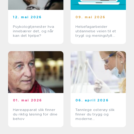
12. mai 2026
09. mai 2026
Psykologtjenester hva
Helsefagarbeider
innebærer det, og når
utdannelse veien til et
kan det hjelpe?
trygt og meningsfylt
yrke
01. mai 2026
06. april 2026
Høreapparat slik finner
Tannlege osterøy slik
du riktig løsning for dine
finner du trygg og
behov
moderne
tannbehandling nær deg