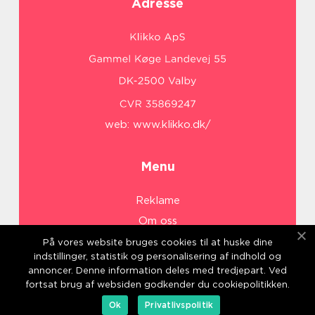
Adresse
web:
www.klikko.dk/
Menu
Reklame
Om oss
Cookies
På vores website bruges cookies til at huske dine
indstillinger, statistik og personalisering af indhold og
Kontakt Oss
annoncer. Denne information deles med tredjepart. Ved
Sitemap
fortsat brug af websiden godkender du cookiepolitikken.
Ok
Privatlivspolitik