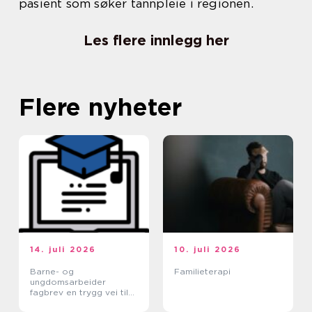
pasient som søker tannpleie i regionen.
Les flere innlegg her
Flere nyheter
14. juli 2026
10. juli 2026
Barne- og
Familieterapi
ungdomsarbeider
fagbrev en trygg vei til
et meningsfullt yrke