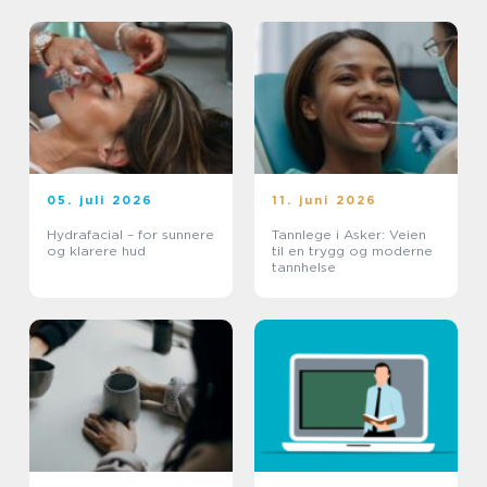
05. juli 2026
11. juni 2026
Hydrafacial – for sunnere
Tannlege i Asker: Veien
og klarere hud
til en trygg og moderne
tannhelse