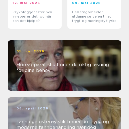
12. mai 2026
09. mai 2026
Psykologtjenester hva
Helsefagarbeider
innebærer det, og når
utdannelse veien til et
kan det hjelpe?
trygt og meningsfylt yrke
01. mai 2026
Høreapparat slik finner du riktig løsning
for dine behov
06. april 2026
Tannlege osterøy slik finner du trygg og
moderne tannbehandling nær deg