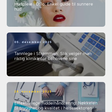
Hudpleie i Oslo: Enkel guide til sunnere
hud
05. desember 2025
Tannlege i Strømmen: Slik velger man
riktig klinikk for behovene sine
28. november 2025
Effektiv legemiddelhåndtering: Nøkkelen
til trygghet og kvalitet i helsesektoren