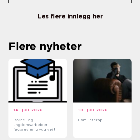
Les flere innlegg her
Flere nyheter
14. juli 2026
10. juli 2026
Barne- og
Familieterapi
ungdomsarbeider
fagbrev en trygg vei til
et meningsfullt yrke