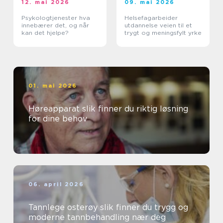
12. mai 2026
09. mai 2026
Psykologtjenester hva
Helsefagarbeider
innebærer det, og når
utdannelse veien til et
kan det hjelpe?
trygt og meningsfylt yrke
01. mai 2026
Høreapparat slik finner du riktig løsning
for dine behov
06. april 2026
Tannlege osterøy slik finner du trygg og
moderne tannbehandling nær deg