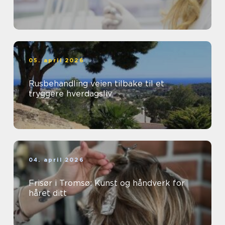
05. april 2026
Rusbehandling veien tilbake til et
tryggere hverdagsliv
04. april 2026
Frisør i Tromsø: Kunst og håndverk for
håret ditt