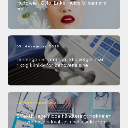
Hudpleie i Oslo: Enkel guide til sunnere
hud
05. desember 2025
Tannlege i Strømmen: Slik velger man
riktig klinikk for behovene sine
28. november 2025
Effektiv legemiddelhåndtering: Nøkkelen
til trygghet og kvalitet i helsesektoren