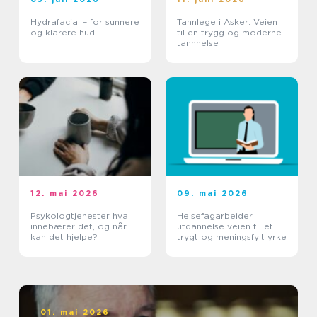
Hydrafacial – for sunnere
Tannlege i Asker: Veien
og klarere hud
til en trygg og moderne
tannhelse
12. mai 2026
09. mai 2026
Psykologtjenester hva
Helsefagarbeider
innebærer det, og når
utdannelse veien til et
kan det hjelpe?
trygt og meningsfylt yrke
01. mai 2026