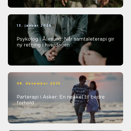
13. januar 2026
Psykolog i Ålesund: Når samtaleterapi gir
ny retning i hverdagen
08. desember 2025
Parterapi i Asker: En nøkkel til bedre
forhold