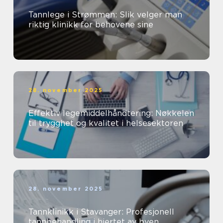
Tannlege i Strømmen: Slik velger man
riktig klinikk for behovene sine
28. november 2025
Effektiv legemiddelhåndtering: Nøkkelen
til trygghet og kvalitet i helsesektoren
28. november 2025
Tannklinikk i Stavanger: Profesjonell
tannbehandling i hjertet av byen