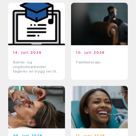
14. juli 2026
10. juli 2026
Barne- og
Familieterapi
ungdomsarbeider
fagbrev en trygg vei til
et meningsfullt yrke
05. juli 2026
11. juni 2026