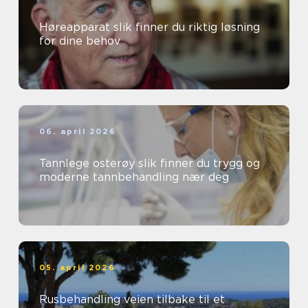
Høreapparat slik finner du riktig løsning
for dine behov
06. april 2026
Tannlege osterøy slik finner du trygg og
moderne tannbehandling nær deg
05. april 2026
Rusbehandling veien tilbake til et