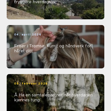
tryggere hverdagsliv
04. april 2026
Frisør i Tromsø: Kunst og håndverk for
håret ditt
09. februar 2026
Å Ha en samtalepartner når hverdagen
kjennes tung