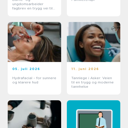
ungdomsarbeider
fagbrev en trygg vei til
et meningsfullt yrke
05. juli 2026
11. juni 2026
Hydrafacial – for sunnere
Tannlege i Asker: Veien
og klarere hud
til en trygg og moderne
tannhelse