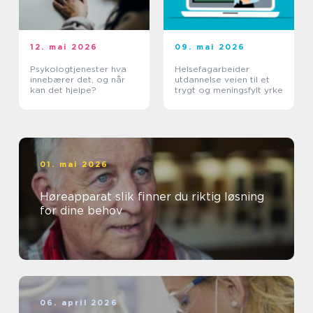
12. mai 2026
09. mai 2026
Psykologtjenester hva
Helsefagarbeider
innebærer det, og når
utdannelse veien til et
kan det hjelpe?
trygt og meningsfylt yrke
01. mai 2026
Høreapparat slik finner du riktig løsning
for dine behov
06. april 2026