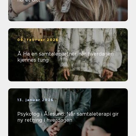
09. februar 2026
Å Ha en samtalepartner når hverdagen
kjennes tung
13. januar 2026
Psykolog i Ålesund: Når samtaleterapi gir
ny retning i hverdagen