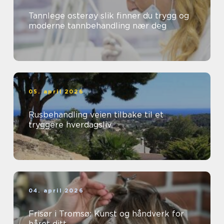
Tannlege osterøy slik finner du trygg og
moderne tannbehandling nær deg
05. april 2026
Rusbehandling veien tilbake til et
tryggere hverdagsliv
04. april 2026
Frisør i Tromsø: Kunst og håndverk for
håret ditt