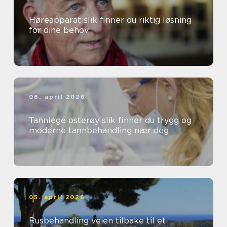
Høreapparat slik finner du riktig løsning
for dine behov
06. april 2026
Tannlege osterøy slik finner du trygg og
moderne tannbehandling nær deg
05. april 2026
Rusbehandling veien tilbake til et