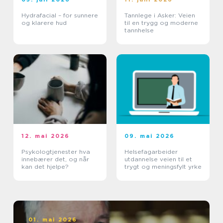
Hydrafacial – for sunnere
Tannlege i Asker: Veien
og klarere hud
til en trygg og moderne
tannhelse
12. mai 2026
09. mai 2026
Psykologtjenester hva
Helsefagarbeider
innebærer det, og når
utdannelse veien til et
kan det hjelpe?
trygt og meningsfylt yrke
01. mai 2026