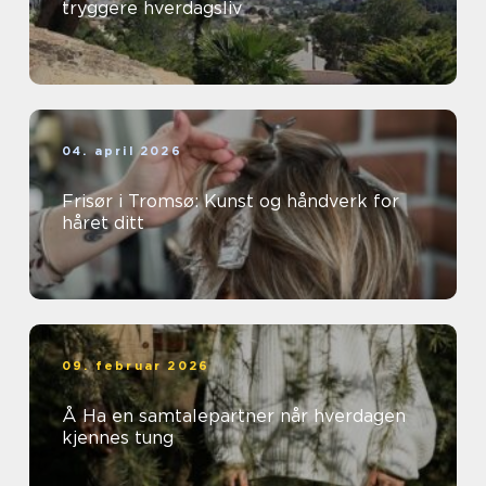
tryggere hverdagsliv
04. april 2026
Frisør i Tromsø: Kunst og håndverk for
håret ditt
09. februar 2026
Å Ha en samtalepartner når hverdagen
kjennes tung