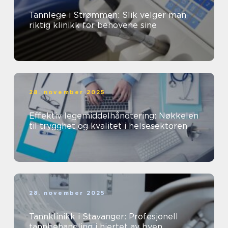
Tannlege i Strømmen: Slik velger man
riktig klinikk for behovene sine
28. november 2025
Effektiv legemiddelhåndtering: Nøkkelen
til trygghet og kvalitet i helsesektoren
28. november 2025
Tannklinikk i Stavanger: Profesjonell
tannbehandling i hjertet av byen