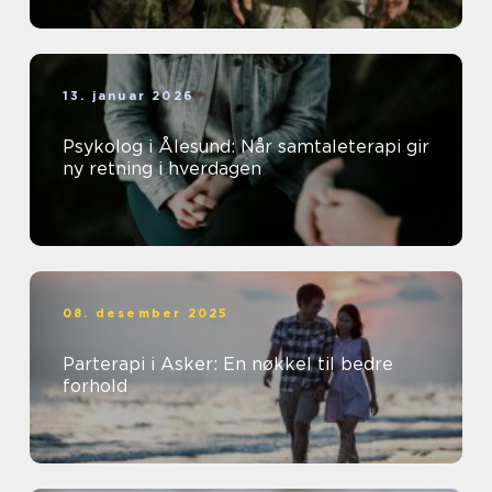
13. januar 2026
Psykolog i Ålesund: Når samtaleterapi gir
ny retning i hverdagen
08. desember 2025
Parterapi i Asker: En nøkkel til bedre
forhold