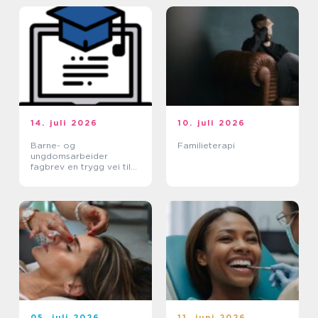
14. juli 2026
10. juli 2026
Barne- og
Familieterapi
ungdomsarbeider
fagbrev en trygg vei til
et meningsfullt yrke
05. juli 2026
11. juni 2026