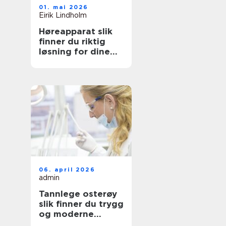
01. mai 2026
Eirik Lindholm
Høreapparat slik
finner du riktig
løsning for dine
behov
06. april 2026
admin
Tannlege osterøy
slik finner du trygg
og moderne
tannbehandling