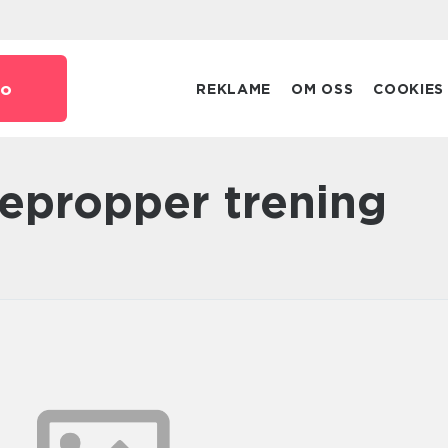
o
REKLAME
OM OSS
COOKIES
repropper trening