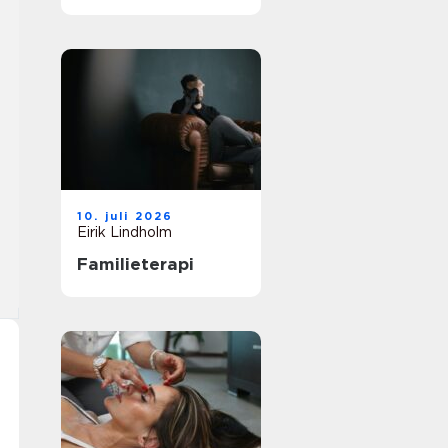
vei til et
meningsfullt yrke
10. juli 2026
Eirik Lindholm
Familieterapi