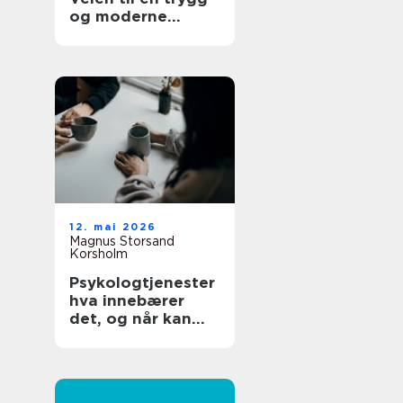
og moderne
tannhelse
12. mai 2026
Magnus Storsand
Korsholm
Psykologtjenester
hva innebærer
det, og når kan
det hjelpe?