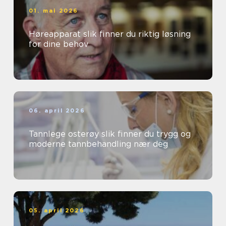
01. mai 2026
Høreapparat slik finner du riktig løsning
for dine behov
06. april 2026
Tannlege osterøy slik finner du trygg og
moderne tannbehandling nær deg
05. april 2026