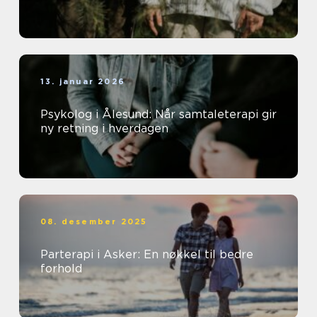
13. januar 2026
Psykolog i Ålesund: Når samtaleterapi gir
ny retning i hverdagen
08. desember 2025
Parterapi i Asker: En nøkkel til bedre
forhold