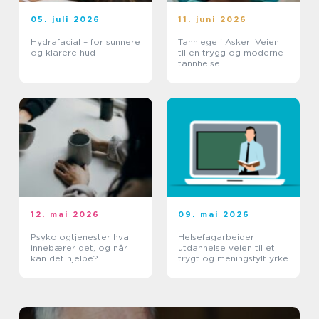
05. juli 2026
11. juni 2026
Hydrafacial – for sunnere
Tannlege i Asker: Veien
og klarere hud
til en trygg og moderne
tannhelse
12. mai 2026
09. mai 2026
Psykologtjenester hva
Helsefagarbeider
innebærer det, og når
utdannelse veien til et
kan det hjelpe?
trygt og meningsfylt yrke