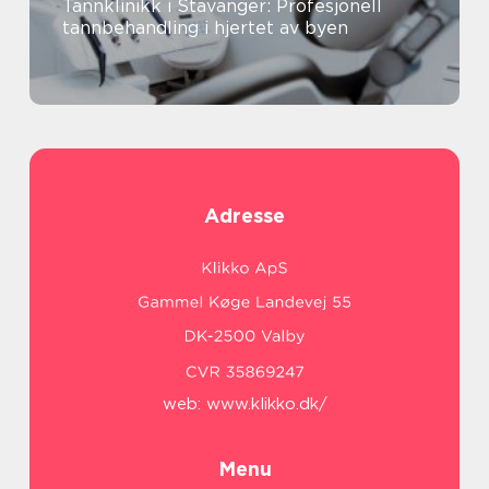
Tannklinikk i Stavanger: Profesjonell
tannbehandling i hjertet av byen
Adresse
web:
www.klikko.dk/
Menu