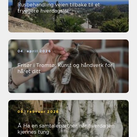
Rusbehandling veien tilbake til et
tryggere hverdagsliv
04. april 2026
Frisør i Tromsø: Kunst og håndverk for
håret ditt
09. februar 2026
Å Ha en samtalepartner når hverdagen
kjennes tung