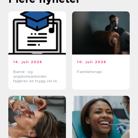
14. juli 2026
10. juli 2026
Barne- og
Familieterapi
ungdomsarbeider
fagbrev en trygg vei til
et meningsfullt yrke