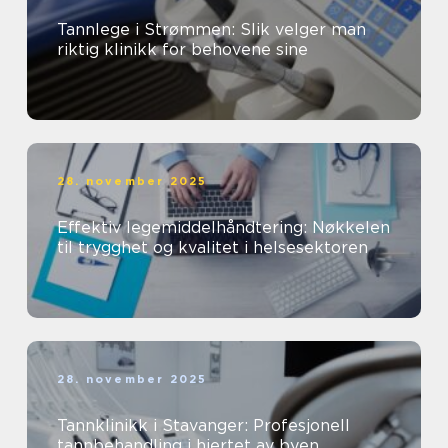
Tannlege i Strømmen: Slik velger man
riktig klinikk for behovene sine
28. november 2025
Effektiv legemiddelhåndtering: Nøkkelen
til trygghet og kvalitet i helsesektoren
28. november 2025
Tannklinikk i Stavanger: Profesjonell
tannbehandling i hjertet av byen