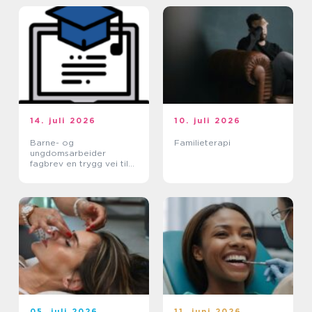
14. juli 2026
10. juli 2026
Barne- og
Familieterapi
ungdomsarbeider
fagbrev en trygg vei til
et meningsfullt yrke
05. juli 2026
11. juni 2026