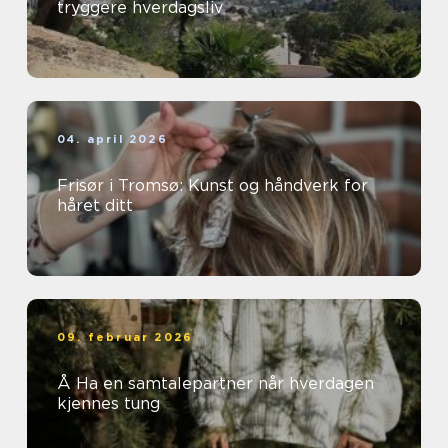
tryggere hverdagsliv
04. april 2026
Frisør i Tromsø: Kunst og håndverk for
håret ditt
09. februar 2026
Å Ha en samtalepartner når hverdagen
kjennes tung