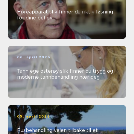
Høreapparat slik finner du riktig løsning
for dine behov
06. april 2026
Tannlege osterøy slik finner du trygg og
moderne tannbehandling nær deg
05. april 2026
Rusbehandling veien tilbake til et