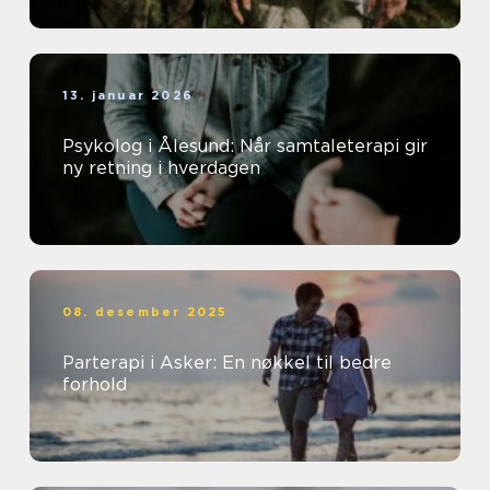
13. januar 2026
Psykolog i Ålesund: Når samtaleterapi gir
ny retning i hverdagen
08. desember 2025
Parterapi i Asker: En nøkkel til bedre
forhold