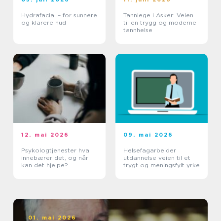
Hydrafacial – for sunnere
Tannlege i Asker: Veien
og klarere hud
til en trygg og moderne
tannhelse
12. mai 2026
09. mai 2026
Psykologtjenester hva
Helsefagarbeider
innebærer det, og når
utdannelse veien til et
kan det hjelpe?
trygt og meningsfylt yrke
01. mai 2026