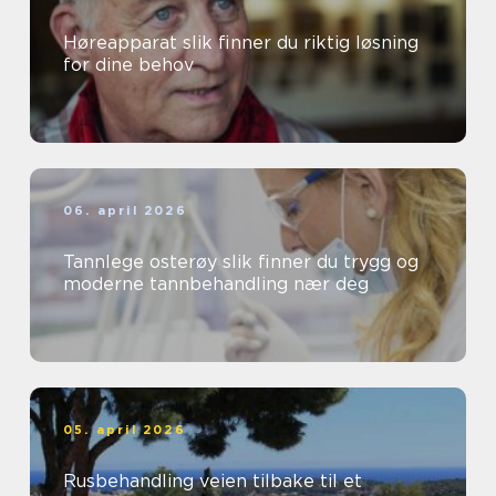
Høreapparat slik finner du riktig løsning
for dine behov
06. april 2026
Tannlege osterøy slik finner du trygg og
moderne tannbehandling nær deg
05. april 2026
Rusbehandling veien tilbake til et