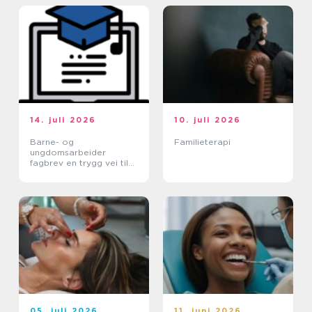
14. juli 2026
10. juli 2026
Barne- og
Familieterapi
ungdomsarbeider
fagbrev en trygg vei til
et meningsfullt yrke
05. juli 2026
11. juni 2026