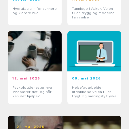
Hydrafacial – for sunnere
Tannlege i Asker: Veien
og klarere hud
til en trygg og moderne
tannhelse
12. mai 2026
09. mai 2026
Psykologtjenester hva
Helsefagarbeider
innebærer det, og når
utdannelse veien til et
kan det hjelpe?
trygt og meningsfylt yrke
01. mai 2026