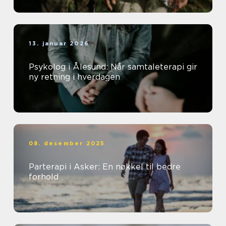
13. januar 2026
Psykolog i Ålesund: Når samtaleterapi gir
ny retning i hverdagen
08. desember 2025
Parterapi i Asker: En nøkkel til bedre
forhold