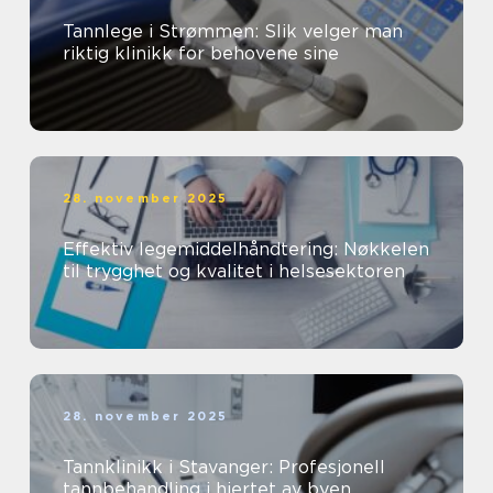
Tannlege i Strømmen: Slik velger man
riktig klinikk for behovene sine
28. november 2025
Effektiv legemiddelhåndtering: Nøkkelen
til trygghet og kvalitet i helsesektoren
28. november 2025
Tannklinikk i Stavanger: Profesjonell
tannbehandling i hjertet av byen