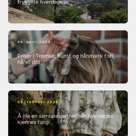
tryggere hverdagsliv
04. april 2026
Frisør i Tromsø: Kunst og håndverk for
håret ditt
09. februar 2026
Å Ha en samtalepartner når hverdagen
kjennes tung