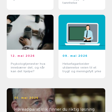
tannhelse
12. mai 2026
09. mai 2026
Psykologtjenester hva
Helsefagarbeider
innebærer det, og når
utdannelse veien til et
kan det hjelpe?
trygt og meningsfylt yrke
01. mai 2026
Høreapparat slik finner du riktig løsning