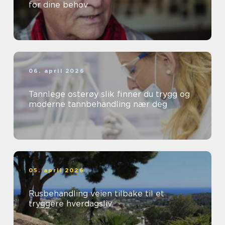
for dine behov
06. april 2026
Tannlege osterøy slik finner du trygg og
moderne tannbehandling nær deg
05. april 2026
Rusbehandling veien tilbake til et
tryggere hverdagsliv