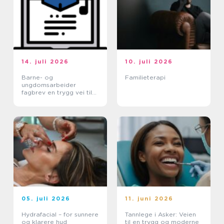
14. juli 2026
10. juli 2026
Barne- og
Familieterapi
ungdomsarbeider
fagbrev en trygg vei til
et meningsfullt yrke
05. juli 2026
11. juni 2026
Hydrafacial – for sunnere
Tannlege i Asker: Veien
og klarere hud
til en trygg og moderne