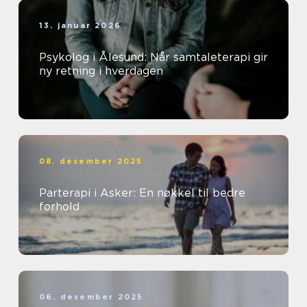
13. januar 2026
Psykolog i Ålesund: Når samtaleterapi gir
ny retning i hverdagen
08. desember 2025
Parterapi i Asker: En nøkkel til bedre
forhold
06. desember 2025