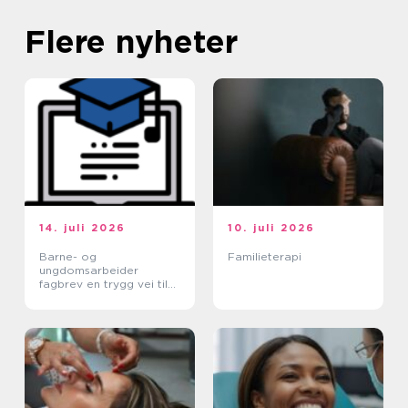
Flere nyheter
14. juli 2026
10. juli 2026
Barne- og
Familieterapi
ungdomsarbeider
fagbrev en trygg vei til
et meningsfullt yrke