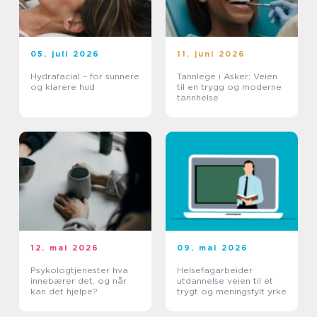
05. juli 2026
11. juni 2026
Hydrafacial – for sunnere
Tannlege i Asker: Veien
og klarere hud
til en trygg og moderne
tannhelse
12. mai 2026
09. mai 2026
Psykologtjenester hva
Helsefagarbeider
innebærer det, og når
utdannelse veien til et
kan det hjelpe?
trygt og meningsfylt yrke