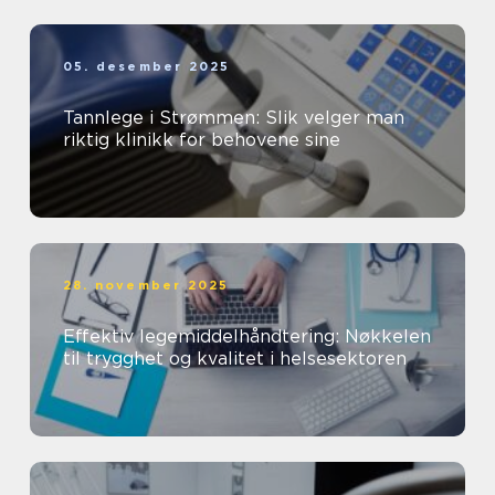
05. desember 2025
Tannlege i Strømmen: Slik velger man
riktig klinikk for behovene sine
28. november 2025
Effektiv legemiddelhåndtering: Nøkkelen
til trygghet og kvalitet i helsesektoren