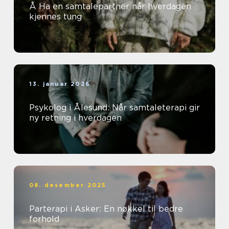
Å Ha en samtalepartner når hverdagen
kjennes tung
13. januar 2026
Psykolog i Ålesund: Når samtaleterapi gir
ny retning i hverdagen
08. desember 2025
Parterapi i Asker: En nøkkel til bedre
forhold