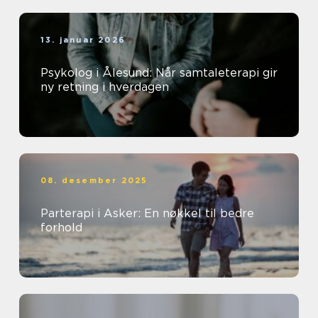
13. januar 2026
Psykolog i Ålesund: Når samtaleterapi gir
ny retning i hverdagen
08. desember 2025
Parterapi i Asker: En nøkkel til bedre
forhold