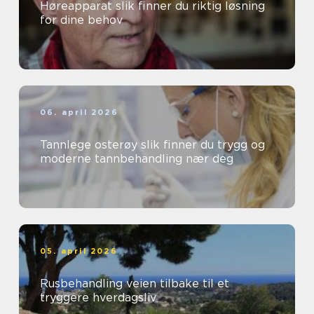
Høreapparat slik finner du riktig løsning
for dine behov
06. april 2026
Tannlege osterøy slik finner du trygg og
moderne tannbehandling nær deg
05. april 2026
Rusbehandling veien tilbake til et
tryggere hverdagsliv