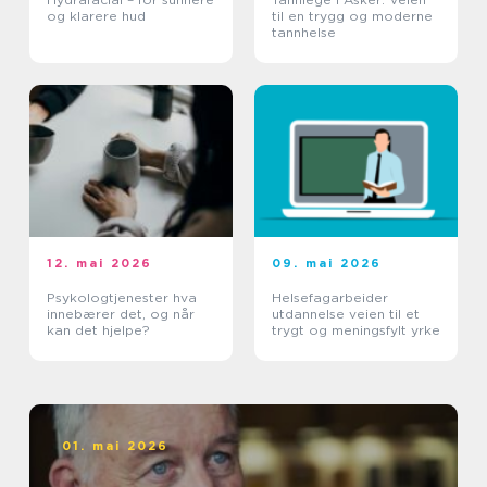
og klarere hud
til en trygg og moderne
tannhelse
12. mai 2026
09. mai 2026
Psykologtjenester hva
Helsefagarbeider
innebærer det, og når
utdannelse veien til et
kan det hjelpe?
trygt og meningsfylt yrke
01. mai 2026