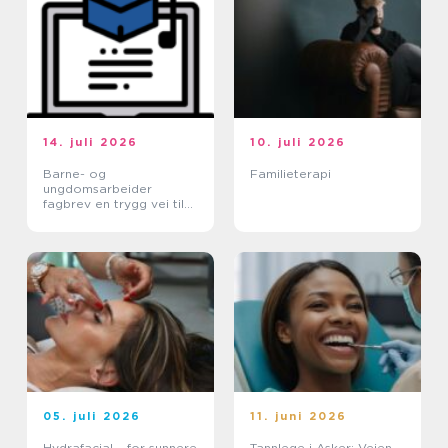
14. juli 2026
10. juli 2026
Barne- og
Familieterapi
ungdomsarbeider
fagbrev en trygg vei til
et meningsfullt yrke
05. juli 2026
11. juni 2026
Hydrafacial – for sunnere
Tannlege i Asker: Veien