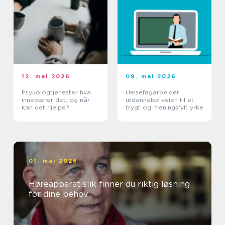
12. mai 2026
09. mai 2026
Psykologtjenester hva
Helsefagarbeider
innebærer det, og når
utdannelse veien til et
kan det hjelpe?
trygt og meningsfylt yrke
01. mai 2026
Høreapparat slik finner du riktig løsning
for dine behov