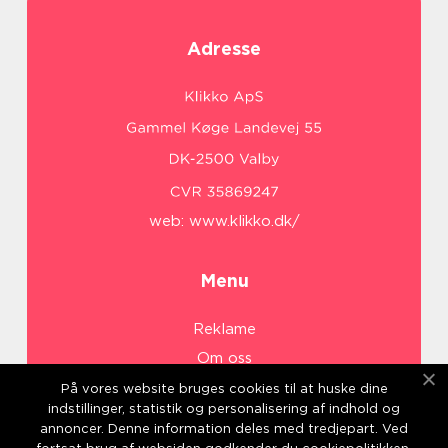
Adresse
web:
www.klikko.dk/
Menu
Reklame
Om oss
Cookies
På vores website bruges cookies til at huske dine
indstillinger, statistik og personalisering af indhold og
Kontakt Oss
annoncer. Denne information deles med tredjepart. Ved
Sitemap