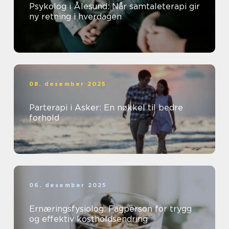
Psykolog i Ålesund: Når samtaleterapi gir
ny retning i hverdagen
08. desember 2025
Parterapi i Asker: En nøkkel til bedre
forhold
06. desember 2025
Ernæringsfysiolog: Fagperson for trygg
og effektiv kostholdsendring