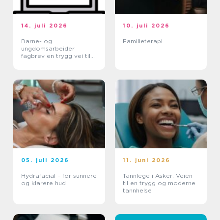
14. juli 2026
10. juli 2026
Barne- og
Familieterapi
ungdomsarbeider
fagbrev en trygg vei til
et meningsfullt yrke
05. juli 2026
11. juni 2026
Hydrafacial – for sunnere
Tannlege i Asker: Veien
og klarere hud
til en trygg og moderne
tannhelse