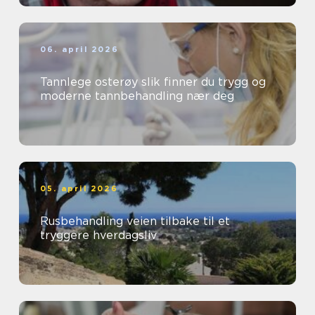
06. april 2026
Tannlege osterøy slik finner du trygg og
moderne tannbehandling nær deg
05. april 2026
Rusbehandling veien tilbake til et
tryggere hverdagsliv