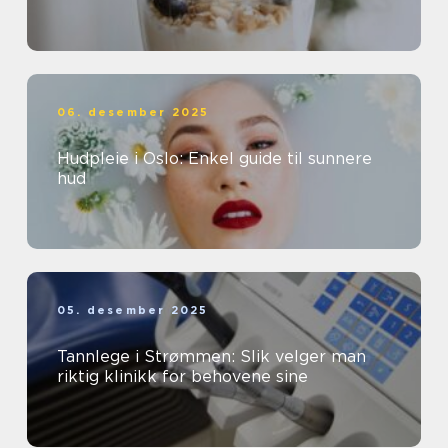
06. desember 2025
Hudpleie i Oslo: Enkel guide til sunnere
hud
05. desember 2025
Tannlege i Strømmen: Slik velger man
riktig klinikk for behovene sine