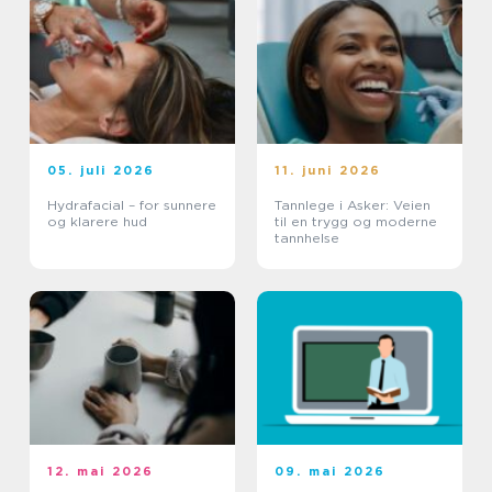
05. juli 2026
11. juni 2026
Hydrafacial – for sunnere
Tannlege i Asker: Veien
og klarere hud
til en trygg og moderne
tannhelse
12. mai 2026
09. mai 2026