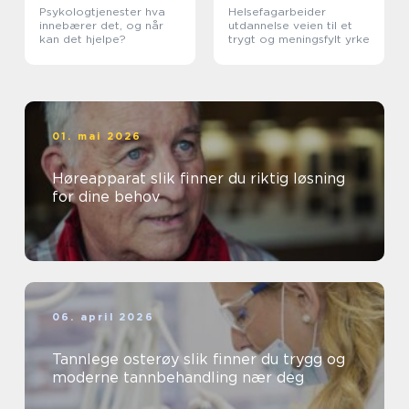
Psykologtjenester hva
Helsefagarbeider
innebærer det, og når
utdannelse veien til et
kan det hjelpe?
trygt og meningsfylt yrke
01. mai 2026
Høreapparat slik finner du riktig løsning
for dine behov
06. april 2026
Tannlege osterøy slik finner du trygg og
moderne tannbehandling nær deg