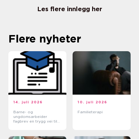
Les flere innlegg her
Flere nyheter
14. juli 2026
10. juli 2026
Barne- og
Familieterapi
ungdomsarbeider
fagbrev en trygg vei til
et meningsfullt yrke