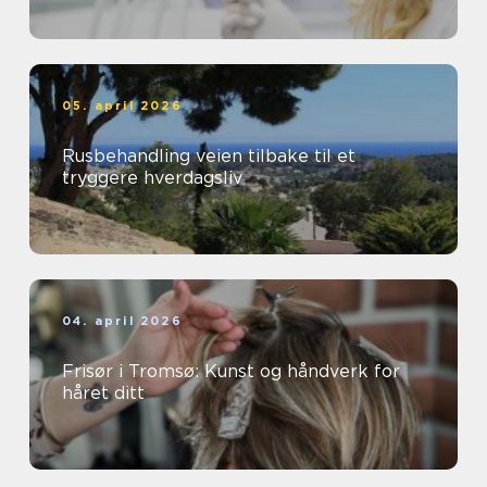
05. april 2026
Rusbehandling veien tilbake til et
tryggere hverdagsliv
04. april 2026
Frisør i Tromsø: Kunst og håndverk for
håret ditt