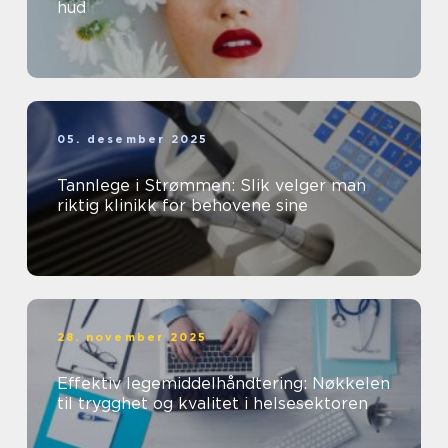
hud
05. desember 2025
Tannlege i Strømmen: Slik velger man
riktig klinikk for behovene sine
28. november 2025
Effektiv legemiddelhåndtering: Nøkkelen
til trygghet og kvalitet i helsesektoren