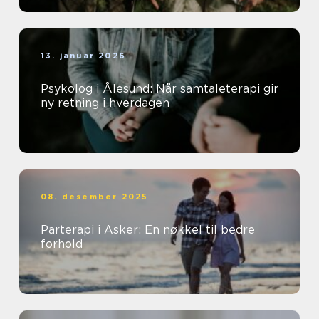
13. januar 2026
Psykolog i Ålesund: Når samtaleterapi gir
ny retning i hverdagen
08. desember 2025
Parterapi i Asker: En nøkkel til bedre
forhold