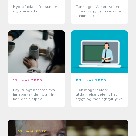
Hydrafacial – for sunnere
Tannlege i Asker: Veien
og klarere hud
til en trygg og moderne
tannhelse
12. mai 2026
09. mai 2026
Psykologtjenester hva
Helsefagarbeider
innebærer det, og når
utdannelse veien til et
kan det hjelpe?
trygt og meningsfylt yrke
01. mai 2026