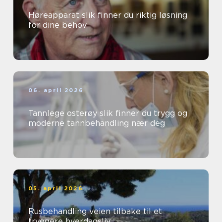
Høreapparat slik finner du riktig løsning
for dine behov
06. april 2026
Tannlege osterøy slik finner du trygg og
moderne tannbehandling nær deg
05. april 2026
Rusbehandling veien tilbake til et
tryggere hverdagsliv