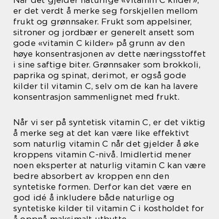
Når det gjelder naturlige «vitamin C kilder»,
er det verdt å merke seg forskjellen mellom
frukt og grønnsaker. Frukt som appelsiner,
sitroner og jordbær er generelt ansett som
gode «vitamin C kilder» på grunn av den
høye konsentrasjonen av dette næringsstoffet
i sine saftige biter. Grønnsaker som brokkoli,
paprika og spinat, derimot, er også gode
kilder til vitamin C, selv om de kan ha lavere
konsentrasjon sammenlignet med frukt.
Når vi ser på syntetisk vitamin C, er det viktig
å merke seg at det kan være like effektivt
som naturlig vitamin C når det gjelder å øke
kroppens vitamin C-nivå. Imidlertid mener
noen eksperter at naturlig vitamin C kan være
bedre absorbert av kroppen enn den
syntetiske formen. Derfor kan det være en
god idé å inkludere både naturlige og
syntetiske kilder til vitamin C i kostholdet for