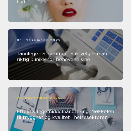
hud
05. desember 2025
Tannlege i Strømmen: Slik velger man
riktig klinikk for behovene sine
28. november 2025
Effektiv legemiddelhåndtering: Nøkkelen
til trygghet og kvalitet i helsesektoren