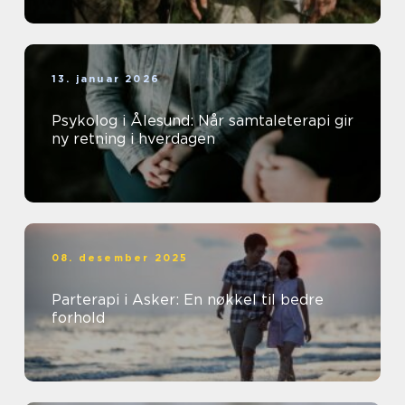
13. januar 2026
Psykolog i Ålesund: Når samtaleterapi gir
ny retning i hverdagen
08. desember 2025
Parterapi i Asker: En nøkkel til bedre
forhold