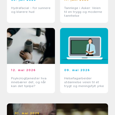
Hydrafacial – for sunnere
Tannlege i Asker: Veien
og klarere hud
til en trygg og moderne
tannhelse
12. mai 2026
09. mai 2026
Psykologtjenester hva
Helsefagarbeider
innebærer det, og når
utdannelse veien til et
kan det hjelpe?
trygt og meningsfylt yrke
01. mai 2026