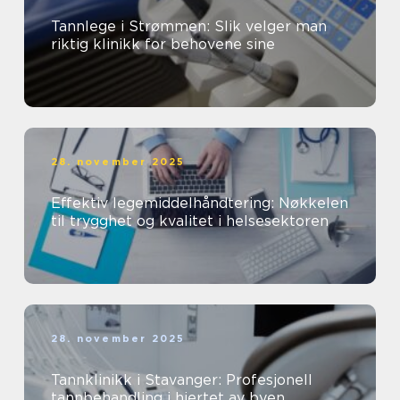
Tannlege i Strømmen: Slik velger man
riktig klinikk for behovene sine
28. november 2025
Effektiv legemiddelhåndtering: Nøkkelen
til trygghet og kvalitet i helsesektoren
28. november 2025
Tannklinikk i Stavanger: Profesjonell
tannbehandling i hjertet av byen