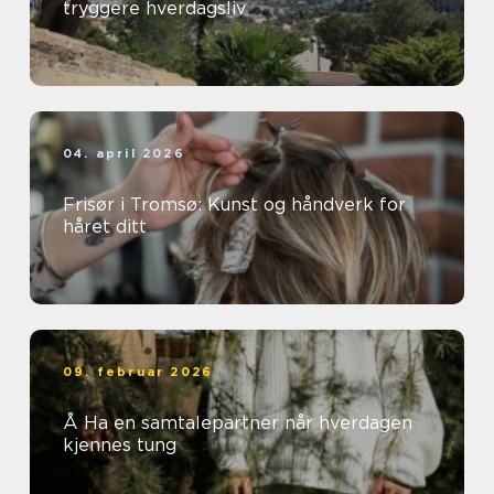
tryggere hverdagsliv
04. april 2026
Frisør i Tromsø: Kunst og håndverk for
håret ditt
09. februar 2026
Å Ha en samtalepartner når hverdagen
kjennes tung