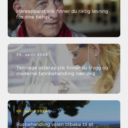
Høreapparat slik finner du riktig løsning
for dine behov
06. april 2026
Tannlege osterøy slik finner du trygg og
moderne tannbehandling nær deg
05. april 2026
Rusbehandling veien tilbake til et