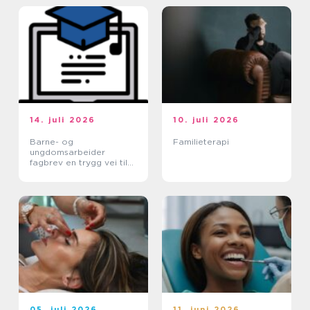
14. juli 2026
10. juli 2026
Barne- og
Familieterapi
ungdomsarbeider
fagbrev en trygg vei til
et meningsfullt yrke
05. juli 2026
11. juni 2026