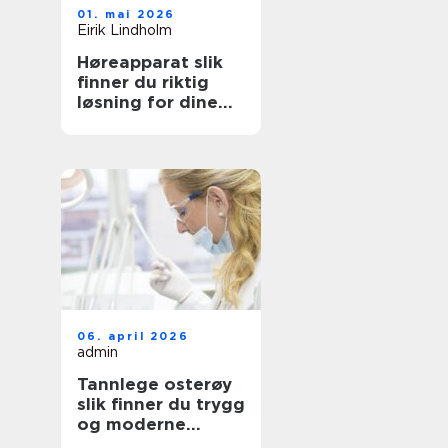
01. mai 2026
Eirik Lindholm
Høreapparat slik
finner du riktig
løsning for dine
behov
06. april 2026
admin
Tannlege osterøy
slik finner du trygg
og moderne
tannbehandling