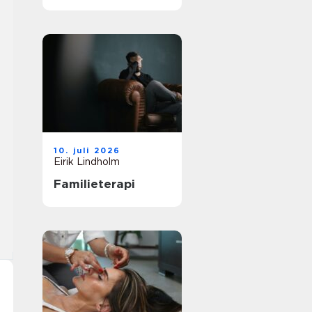
vei til et
meningsfullt yrke
10. juli 2026
Eirik Lindholm
Familieterapi