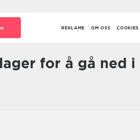
o
REKLAME
OM OSS
COOKIES