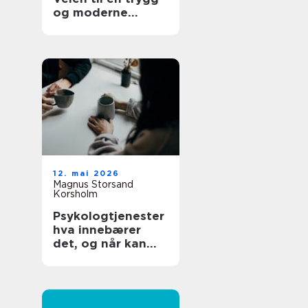
og moderne
tannhelse
12. mai 2026
Magnus Storsand
Korsholm
Psykologtjenester
hva innebærer
det, og når kan
det hjelpe?