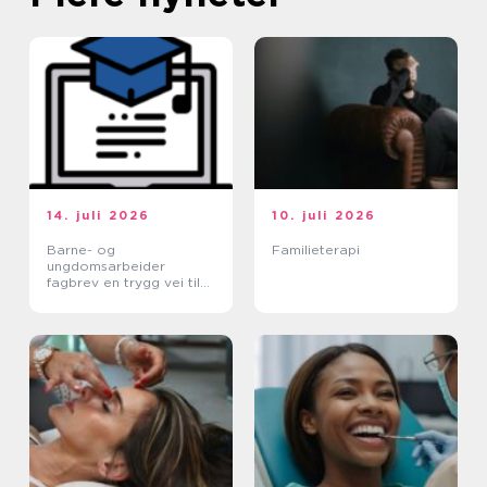
14. juli 2026
10. juli 2026
Barne- og
Familieterapi
ungdomsarbeider
fagbrev en trygg vei til
et meningsfullt yrke