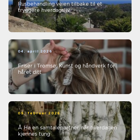
Rusbehandling veien tilbake til et
tryggere hverdagsliv
04. april 2026
Frisør i Tromsø: Kunst og håndverk for
håret ditt
09. februar 2026
Å Ha en samtalepartner når hverdagen
kjennes tung