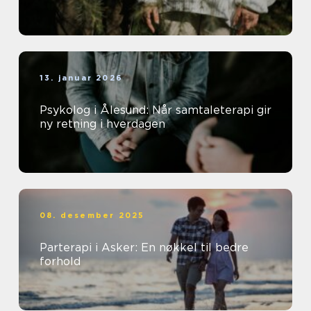
13. januar 2026
Psykolog i Ålesund: Når samtaleterapi gir
ny retning i hverdagen
08. desember 2025
Parterapi i Asker: En nøkkel til bedre
forhold