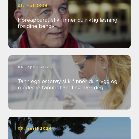
01. mai 2026
Høreapparat slik finner du riktig løsning
for dine behov
06. april 2026
Tannlege osterøy slik finner du trygg og
moderne tannbehandling nær deg
05. april 2026