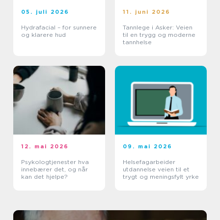
05. juli 2026
11. juni 2026
Hydrafacial – for sunnere
Tannlege i Asker: Veien
og klarere hud
til en trygg og moderne
tannhelse
12. mai 2026
09. mai 2026
Psykologtjenester hva
Helsefagarbeider
innebærer det, og når
utdannelse veien til et
kan det hjelpe?
trygt og meningsfylt yrke