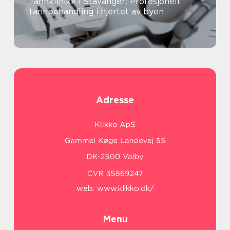
Tannklinikk i Stavanger: Profesjonell
tannbehandling i hjertet av byen
Adresse
web:
www.klikko.dk/
Menu