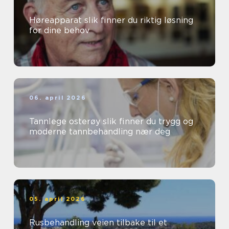
Høreapparat slik finner du riktig løsning
for dine behov
06. april 2026
Tannlege osterøy slik finner du trygg og
moderne tannbehandling nær deg
05. april 2026
Rusbehandling veien tilbake til et