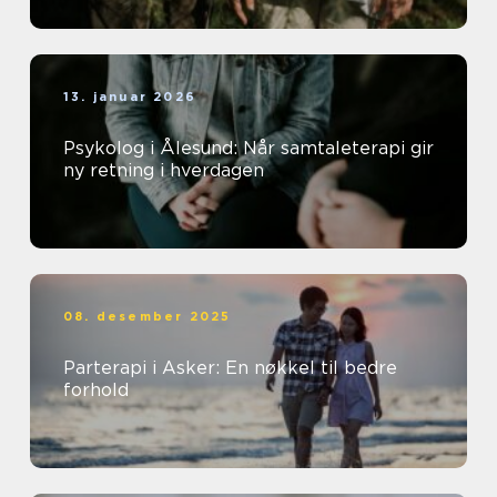
13. januar 2026
Psykolog i Ålesund: Når samtaleterapi gir
ny retning i hverdagen
08. desember 2025
Parterapi i Asker: En nøkkel til bedre
forhold