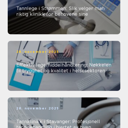
Tannlege i Strømmen: Slik velger man
riktig klinikk for behovene sine
28. november 2025
Effektiv legemiddelhåndtering: Nøkkelen
til trygghet og kvalitet i helsesektoren
28. november 2025
Tannklinikk i Stavanger: Profesjonell
tannbehandling i hjertet av byen