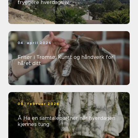
tryggere hverdagsliv
04. april 2026
Frisør i Tromsø: Kunst og håndverk for
håret ditt
09. februar 2026
Å Ha en samtalepartner når hverdagen
kjennes tung