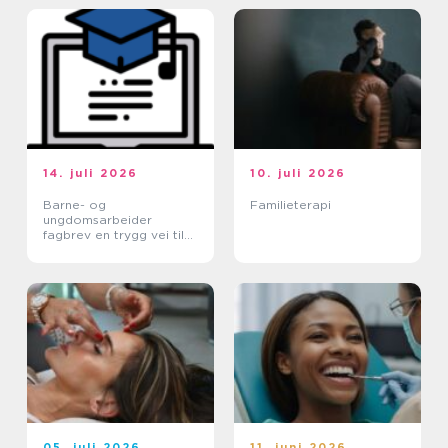
14. juli 2026
10. juli 2026
Barne- og
Familieterapi
ungdomsarbeider
fagbrev en trygg vei til
et meningsfullt yrke
05. juli 2026
11. juni 2026