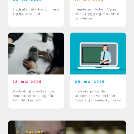
Hydrafacial – for sunnere
Tannlege i Asker: Veien
og klarere hud
til en trygg og moderne
tannhelse
12. mai 2026
09. mai 2026
Psykologtjenester hva
Helsefagarbeider
innebærer det, og når
utdannelse veien til et
kan det hjelpe?
trygt og meningsfylt yrke
01. mai 2026