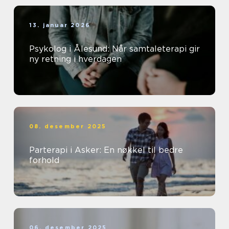
13. januar 2026
Psykolog i Ålesund: Når samtaleterapi gir
ny retning i hverdagen
08. desember 2025
Parterapi i Asker: En nøkkel til bedre
forhold
06. desember 2025