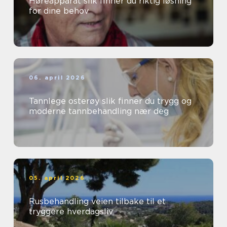
Høreapparat slik finner du riktig løsning
for dine behov
06. april 2026
Tannlege osterøy slik finner du trygg og
moderne tannbehandling nær deg
05. april 2026
Rusbehandling veien tilbake til et
tryggere hverdagsliv