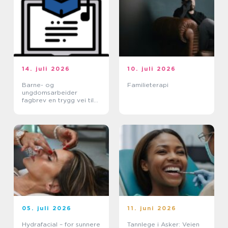
14. juli 2026
10. juli 2026
Barne- og
Familieterapi
ungdomsarbeider
fagbrev en trygg vei til
et meningsfullt yrke
05. juli 2026
11. juni 2026
Hydrafacial – for sunnere
Tannlege i Asker: Veien