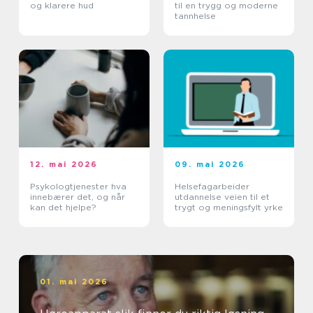
og klarere hud
til en trygg og moderne
tannhelse
12. mai 2026
09. mai 2026
Psykologtjenester hva
Helsefagarbeider
innebærer det, og når
utdannelse veien til et
kan det hjelpe?
trygt og meningsfylt yrke
01. mai 2026