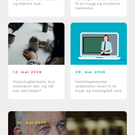
og klarere hud
til en trygg og moderne
tannhelse
12. mai 2026
09. mai 2026
Psykologtjenester hva
Helsefagarbeider
innebærer det, og når
utdannelse veien til et
kan det hjelpe?
trygt og meningsfylt yrke
01. mai 2026