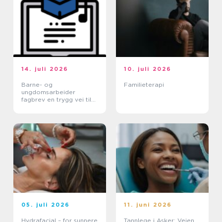
14. juli 2026
10. juli 2026
Barne- og
Familieterapi
ungdomsarbeider
fagbrev en trygg vei til
et meningsfullt yrke
05. juli 2026
11. juni 2026
Hydrafacial – for sunnere
Tannlege i Asker: Veien