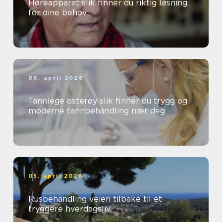
Høreapparat slik finner du riktig løsning
for dine behov
06. april 2026
Tannlege osterøy slik finner du trygg og
moderne tannbehandling nær deg
05. april 2026
Rusbehandling veien tilbake til et
tryggere hverdagsliv