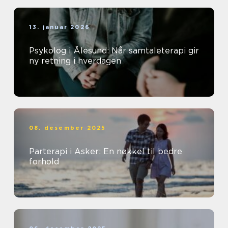
13. januar 2026
Psykolog i Ålesund: Når samtaleterapi gir
ny retning i hverdagen
08. desember 2025
Parterapi i Asker: En nøkkel til bedre
forhold