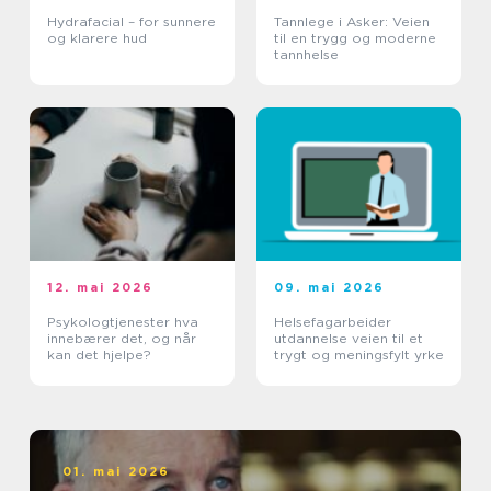
Hydrafacial – for sunnere
Tannlege i Asker: Veien
og klarere hud
til en trygg og moderne
tannhelse
12. mai 2026
09. mai 2026
Psykologtjenester hva
Helsefagarbeider
innebærer det, og når
utdannelse veien til et
kan det hjelpe?
trygt og meningsfylt yrke
01. mai 2026