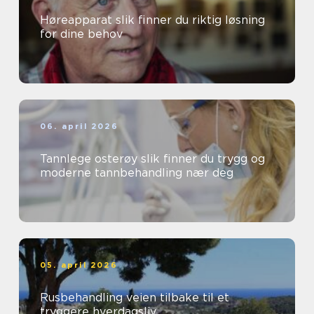
Høreapparat slik finner du riktig løsning
for dine behov
06. april 2026
Tannlege osterøy slik finner du trygg og
moderne tannbehandling nær deg
05. april 2026
Rusbehandling veien tilbake til et
tryggere hverdagsliv