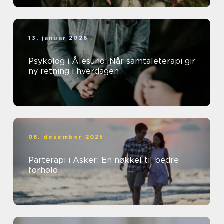
13. januar 2026
Psykolog i Ålesund: Når samtaleterapi gir
ny retning i hverdagen
08. desember 2025
Parterapi i Asker: En nøkkel til bedre
forhold