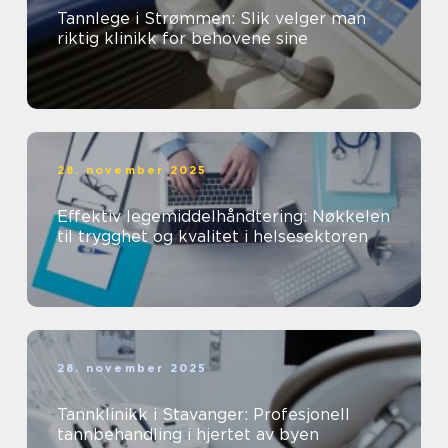
Tannlege i Strømmen: Slik velger man
riktig klinikk for behovene sine
28. november 2025
Effektiv legemiddelhåndtering: Nøkkelen
til trygghet og kvalitet i helsesektoren
28. november 2025
Tannklinikk i Stavanger: Profesjonell
tannbehandling i hjertet av byen