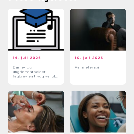
14. juli 2026
10. juli 2026
Barne- og
Familieterapi
ungdomsarbeider
fagbrev en trygg vei til
et meningsfullt yrke