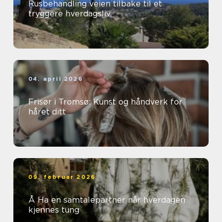
Rusbehandling veien tilbake til et
tryggere hverdagsliv
04. april 2026
Frisør i Tromsø: Kunst og håndverk for
håret ditt
09. februar 2026
Å Ha en samtalepartner når hverdagen
kjennes tung