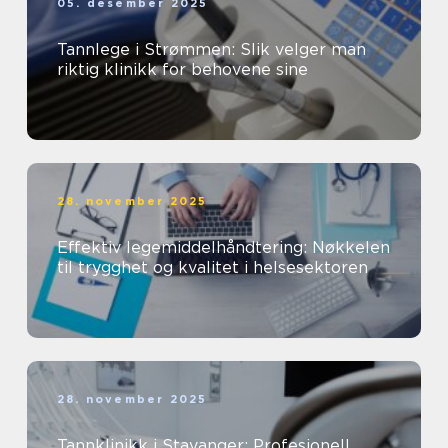
05. desember 2025
Tannlege i Strømmen: Slik velger man
riktig klinikk for behovene sine
28. november 2025
Effektiv legemiddelhåndtering: Nøkkelen
til trygghet og kvalitet i helsesektoren
28. november 2025
Tannklinikk i Stavanger: Profesjonell