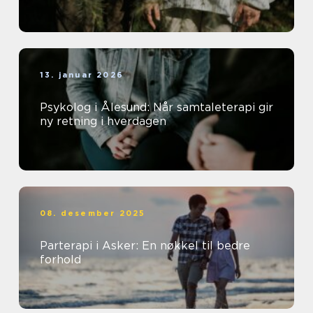
13. januar 2026
Psykolog i Ålesund: Når samtaleterapi gir
ny retning i hverdagen
08. desember 2025
Parterapi i Asker: En nøkkel til bedre
forhold