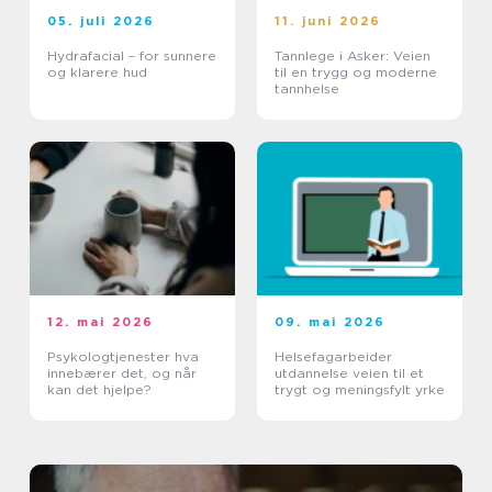
05. juli 2026
11. juni 2026
Hydrafacial – for sunnere
Tannlege i Asker: Veien
og klarere hud
til en trygg og moderne
tannhelse
12. mai 2026
09. mai 2026
Psykologtjenester hva
Helsefagarbeider
innebærer det, og når
utdannelse veien til et
kan det hjelpe?
trygt og meningsfylt yrke