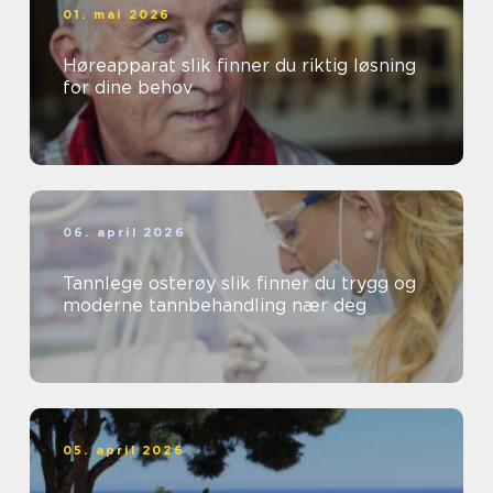
01. mai 2026
Høreapparat slik finner du riktig løsning
for dine behov
06. april 2026
Tannlege osterøy slik finner du trygg og
moderne tannbehandling nær deg
05. april 2026