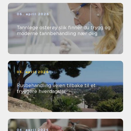
06. april 2026
Tannlege osterøy slik finner du trygg og
moderne tannbehandling nær deg
05. april 2026
Rusbehandling veien tilbake til et
tryggere hverdagsliv
04. april 2026