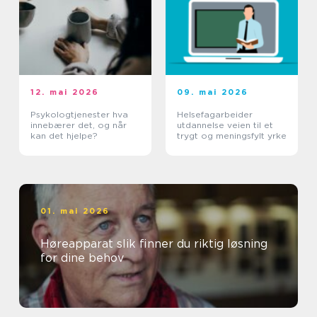
12. mai 2026
09. mai 2026
Psykologtjenester hva
Helsefagarbeider
innebærer det, og når
utdannelse veien til et
kan det hjelpe?
trygt og meningsfylt yrke
01. mai 2026
Høreapparat slik finner du riktig løsning
for dine behov