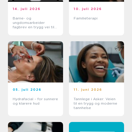
14. juli 2026
10. juli 2026
Barne- og
Familieterapi
ungdomsarbeider
fagbrev en trygg vei til
et meningsfullt yrke
05. juli 2026
11. juni 2026
Hydrafacial – for sunnere
Tannlege i Asker: Veien
og klarere hud
til en trygg og moderne
tannhelse