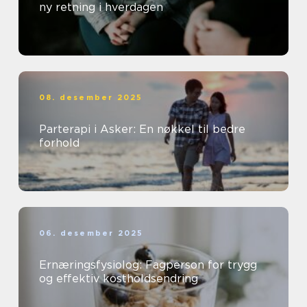
ny retning i hverdagen
08. desember 2025
Parterapi i Asker: En nøkkel til bedre
forhold
06. desember 2025
Ernæringsfysiolog: Fagperson for trygg
og effektiv kostholdsendring