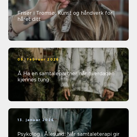
Frisør i Tromsø: Kunst og håndverk for
håret ditt
09. februar 2026
Å Ha en samtalepartner når hverdagen
kjennes tung
13. januar 2026
Psykolog i Ålesund: Når samtaleterapi gir