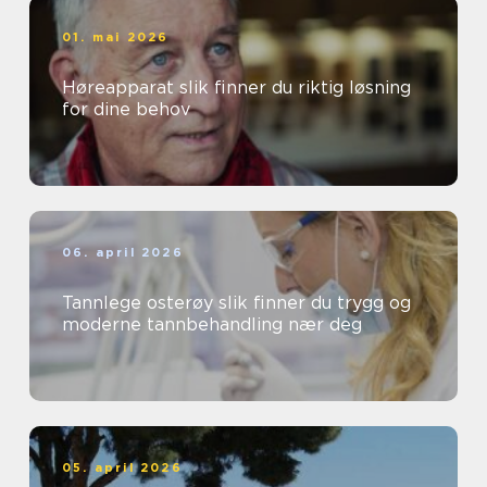
01. mai 2026
Høreapparat slik finner du riktig løsning
for dine behov
06. april 2026
Tannlege osterøy slik finner du trygg og
moderne tannbehandling nær deg
05. april 2026