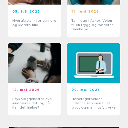
05. juli 2026
11. juni 2026
Hydrafacial – for sunnere
Tannlege i Asker: Veien
og klarere hud
til en trygg og moderne
tannhelse
12. mai 2026
09. mai 2026
Psykologtjenester hva
Helsefagarbeider
innebærer det, og når
utdannelse veien til et
kan det hjelpe?
trygt og meningsfylt yrke