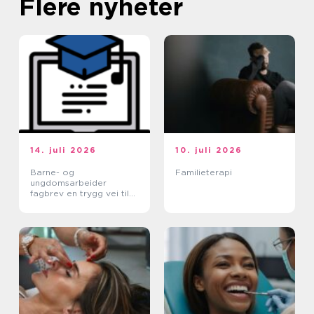
Flere nyheter
14. juli 2026
10. juli 2026
Barne- og
Familieterapi
ungdomsarbeider
fagbrev en trygg vei til
et meningsfullt yrke