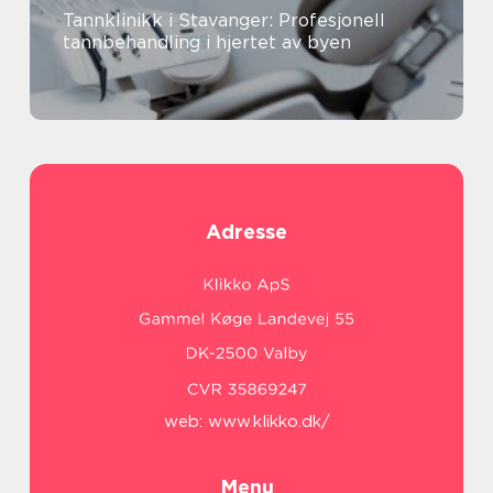
Tannklinikk i Stavanger: Profesjonell
tannbehandling i hjertet av byen
Adresse
web:
www.klikko.dk/
Menu