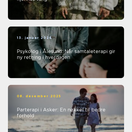
13. januar 2026
Psykolog i Ålesund: Når samtaleterapi gir
ny retning i hverdagen
08. desember 2025
Parterapi i Asker: En nøkkel til bedre
forhold