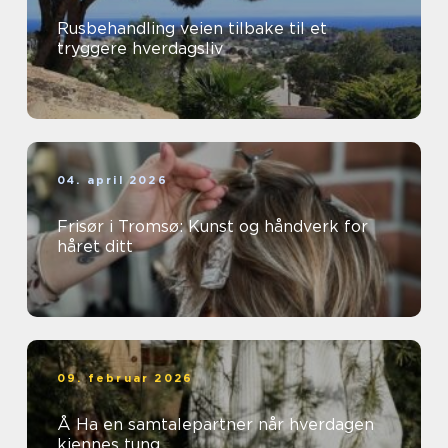
Rusbehandling veien tilbake til et
tryggere hverdagsliv
04. april 2026
Frisør i Tromsø: Kunst og håndverk for
håret ditt
09. februar 2026
Å Ha en samtalepartner når hverdagen
kjennes tung