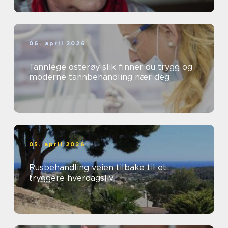
06. april 2026
Tannlege osterøy slik finner du trygg og
moderne tannbehandling nær deg
05. april 2026
Rusbehandling veien tilbake til et
tryggere hverdagsliv