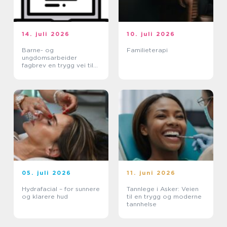
14. juli 2026
10. juli 2026
Barne- og
Familieterapi
ungdomsarbeider
fagbrev en trygg vei til
et meningsfullt yrke
05. juli 2026
11. juni 2026
Hydrafacial – for sunnere
Tannlege i Asker: Veien
og klarere hud
til en trygg og moderne
tannhelse