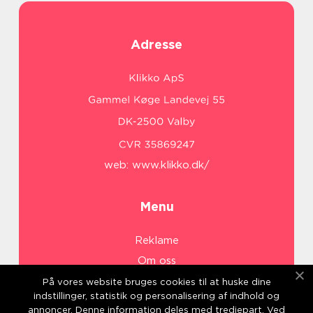
Adresse
web:
www.klikko.dk/
Menu
Reklame
Om oss
Cookies
På vores website bruges cookies til at huske dine
indstillinger, statistik og personalisering af indhold og
Kontakt Oss
annoncer. Denne information deles med tredjepart. Ved