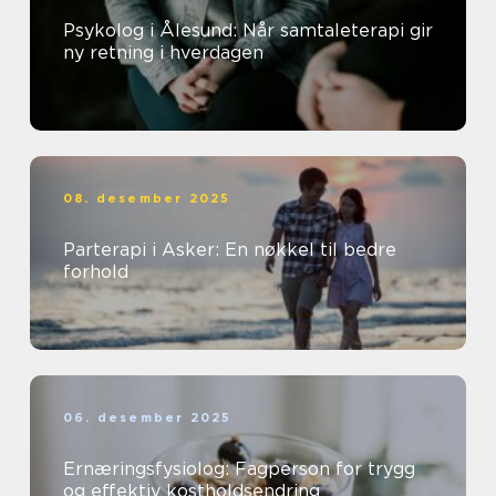
Psykolog i Ålesund: Når samtaleterapi gir
ny retning i hverdagen
08. desember 2025
Parterapi i Asker: En nøkkel til bedre
forhold
06. desember 2025
Ernæringsfysiolog: Fagperson for trygg
og effektiv kostholdsendring