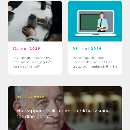
12. mai 2026
09. mai 2026
Psykologtjenester hva
Helsefagarbeider
innebærer det, og når
utdannelse veien til et
kan det hjelpe?
trygt og meningsfylt yrke
01. mai 2026
Høreapparat slik finner du riktig løsning
for dine behov