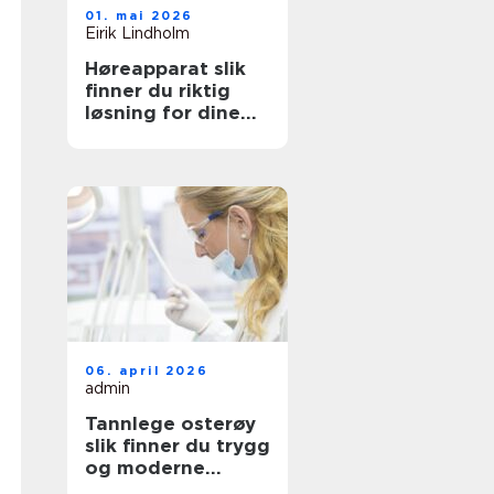
01. mai 2026
Eirik Lindholm
Høreapparat slik
finner du riktig
løsning for dine
behov
06. april 2026
admin
Tannlege osterøy
slik finner du trygg
og moderne
tannbehandling