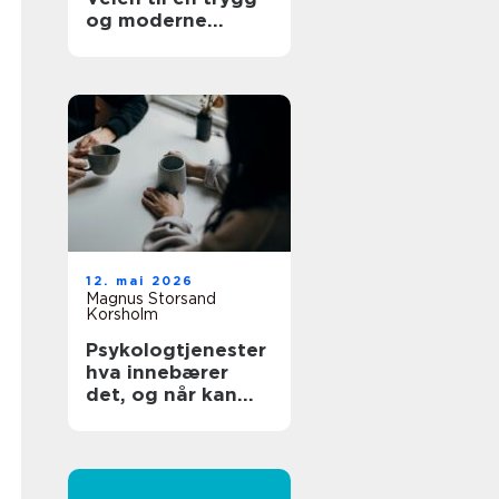
og moderne
tannhelse
12. mai 2026
Magnus Storsand
Korsholm
Psykologtjenester
hva innebærer
det, og når kan
det hjelpe?