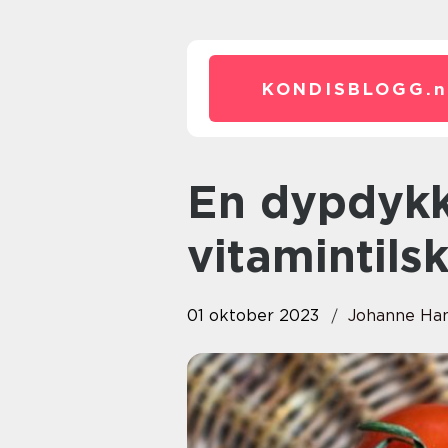
KONDISBLOGG.
n
En dypdykk inn i verdens av
vitamintils
01 oktober 2023
Johanne Ha