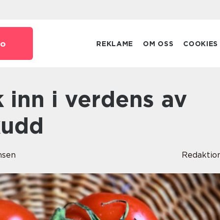
o
REKLAME
OM OSS
COOKIES
kudd
nsen
Redaktio