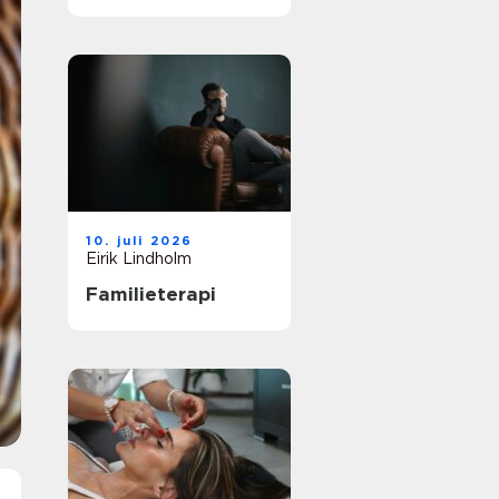
vei til et
meningsfullt yrke
10. juli 2026
Eirik Lindholm
Familieterapi