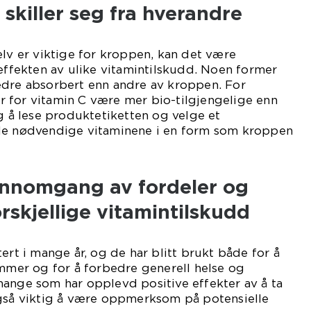
 skiller seg fra hverandre
elv er viktige for kroppen, kan det være
 effekten av ulike vitamintilskudd. Noen former
edre absorbert enn andre av kroppen. For
 for vitamin C være mer bio-tilgjengelige enn
ig å lese produktetiketten og velge et
de nødvendige vitaminene i en form som kroppen
jennomgang av fordeler og
skjellige vitamintilskudd
ert i mange år, og de har blitt brukt både for å
er og for å forbedre generell helse og
mange som har opplevd positive effekter av å ta
også viktig å være oppmerksom på potensielle