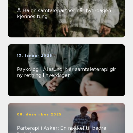
Å Ha en samtalepartner når hverdagen
kjennes tung
13. januar 2026
Psykolog i Ålesund: Når samtaleterapi gir
ny retning i hverdagen
08. desember 2025
Parterapi i Asker: En nøkkel til bedre