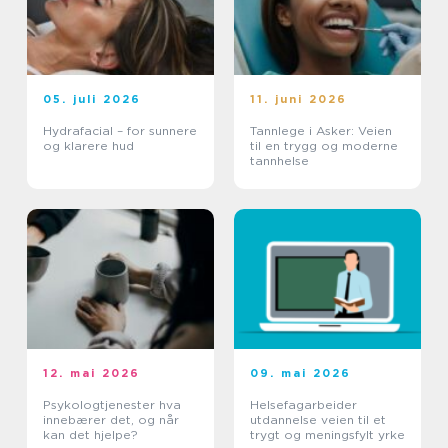
05. juli 2026
11. juni 2026
Hydrafacial – for sunnere
Tannlege i Asker: Veien
og klarere hud
til en trygg og moderne
tannhelse
12. mai 2026
09. mai 2026
Psykologtjenester hva
Helsefagarbeider
innebærer det, og når
utdannelse veien til et
kan det hjelpe?
trygt og meningsfylt yrke