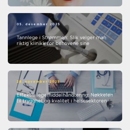
05. desember 2025
Tannlege i Strømmen: Slik velger man
riktig klinikk for behovene sine
28. november 2025
Effektiv legemiddelhåndtering: Nøkkelen
til trygghet og kvalitet i helsesektoren