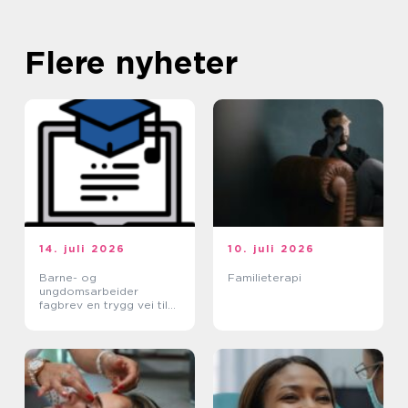
Flere nyheter
14. juli 2026
10. juli 2026
Barne- og
Familieterapi
ungdomsarbeider
fagbrev en trygg vei til
et meningsfullt yrke