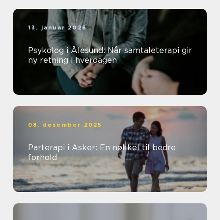
13. januar 2026
Psykolog i Ålesund: Når samtaleterapi gir
ny retning i hverdagen
08. desember 2025
Parterapi i Asker: En nøkkel til bedre
forhold