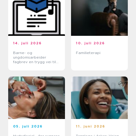
14. juli 2026
10. juli 2026
Barne- og
Familieterapi
ungdomsarbeider
fagbrev en trygg vei til
et meningsfullt yrke
05. juli 2026
11. juni 2026
Hydrafacial – for sunnere
Tannlege i Asker: Veien