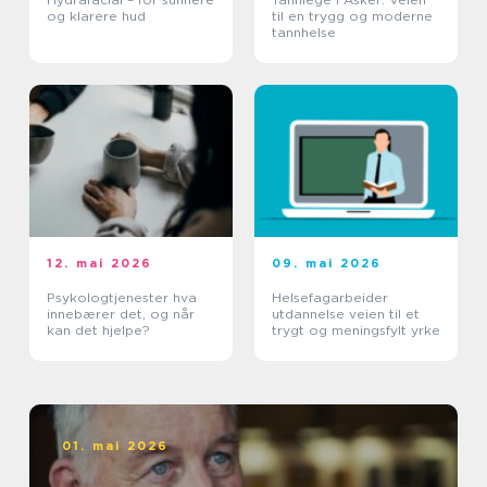
og klarere hud
til en trygg og moderne
tannhelse
12. mai 2026
09. mai 2026
Psykologtjenester hva
Helsefagarbeider
innebærer det, og når
utdannelse veien til et
kan det hjelpe?
trygt og meningsfylt yrke
01. mai 2026