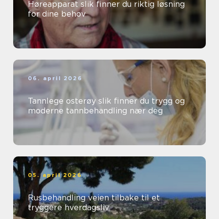
Høreapparat slik finner du riktig løsning
for dine behov
06. april 2026
Tannlege osterøy slik finner du trygg og
moderne tannbehandling nær deg
05. april 2026
Rusbehandling veien tilbake til et
tryggere hverdagsliv