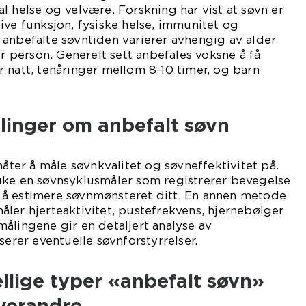
l helse og velvære. Forskning har vist at søvn er
ive funksjon, fysiske helse, immunitet og
anbefalte søvntiden varierer avhengig av alder
er person. Generelt sett anbefales voksne å få
 natt, tenåringer mellom 8-10 timer, og barn
linger om anbefalt søvn
måter å måle søvnkvalitet og søvneffektivitet på.
uke en søvnsyklusmåler som registrerer bevegelse
å estimere søvnmønsteret ditt. En annen metode
ler hjerteaktivitet, pustefrekvens, hjernebølger
ålingene gir en detaljert analyse av
serer eventuelle søvnforstyrrelser.
llige typer «anbefalt søvn»
hverandre