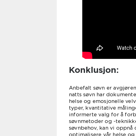
Konklusjon:
Anbefalt søvn er avgjøren
natts søvn har dokumenter
helse og emosjonelle velv
typer, kvantitative måling
informerte valg for å for
søvnmetoder og -teknikke
søvnbehov, kan vi oppnå 
optimalisere vår helse og