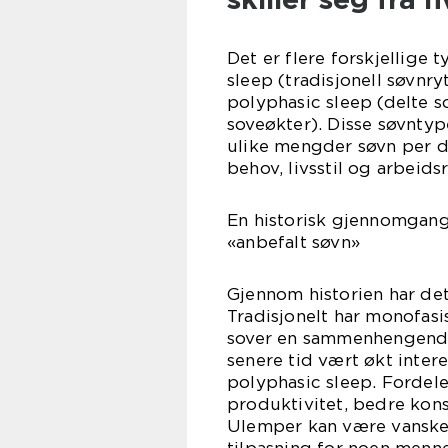
Det er flere forskjellige
sleep (tradisjonell søvnr
polyphasic sleep (delte 
soveøkter). Disse søvntyp
ulike mengder søvn per d
behov, livsstil og arbeidsr
En historisk gjennomgang
«anbefalt søvn»
Gjennom historien har det
Tradisjonelt har monofasi
sover en sammenhengende 
senere tid vært økt inter
polyphasic sleep. Fordel
produktivitet, bedre kon
Ulemper kan være vanskel