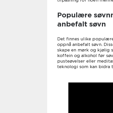
tilpasning for noen menne
Populære søvnm
anbefalt søvn
Det finnes ulike populær
oppnå anbefalt søvn. Dis
skape en mørk og kjølig s
koffein og alkohol før sø
pusteøvelser eller medita
teknologi som kan bidra t