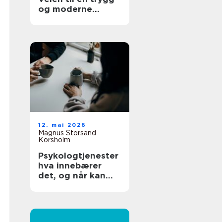
og moderne
tannhelse
12. mai 2026
Magnus Storsand
Korsholm
Psykologtjenester
hva innebærer
det, og når kan
det hjelpe?