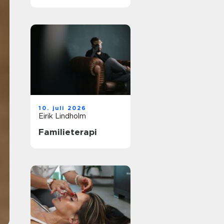
vei til et
meningsfullt yrke
10. juli 2026
Eirik Lindholm
Familieterapi