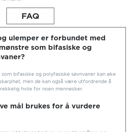
FAQ
 og ulemper er forbundet med
nmønstre som bifasiske og
nvaner?
 som bifasiske og polyfasiske søvnvaner kan øke
 skarphet, men de kan også være utfordrende å
strekkelig hvile for noen mennesker.
ive mål brukes for å vurdere