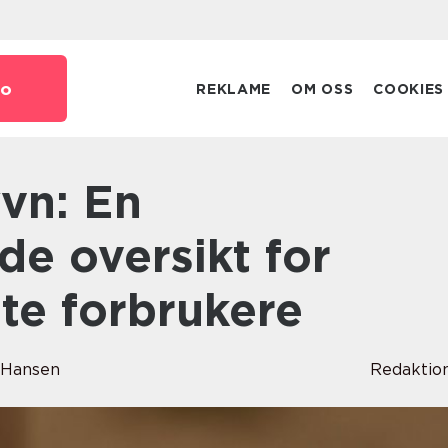
o
REKLAME
OM OSS
COOKIES
e oversikt for
te forbrukere
 Hansen
Redaktio