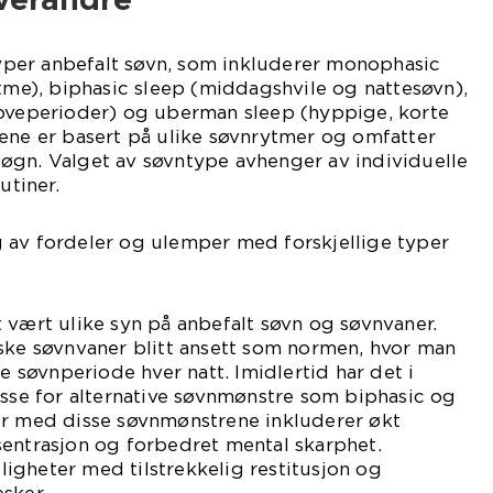
 typer anbefalt søvn, som inkluderer monophasic
ytme), biphasic sleep (middagshvile og nattesøvn),
soveperioder) og uberman sleep (hyppige, korte
ene er basert på ulike søvnrytmer og omfatter
øgn. Valget av søvntype avhenger av individuelle
utiner.
 av fordeler og ulemper med forskjellige typer
 vært ulike syn på anbefalt søvn og søvnvaner.
ske søvnvaner blitt ansett som normen, hvor man
søvnperiode hver natt. Imidlertid har det i
esse for alternative søvnmønstre som biphasic og
er med disse søvnmønstrene inkluderer økt
sentrasjon og forbedret mental skarphet.
igheter med tilstrekkelig restitusjon og