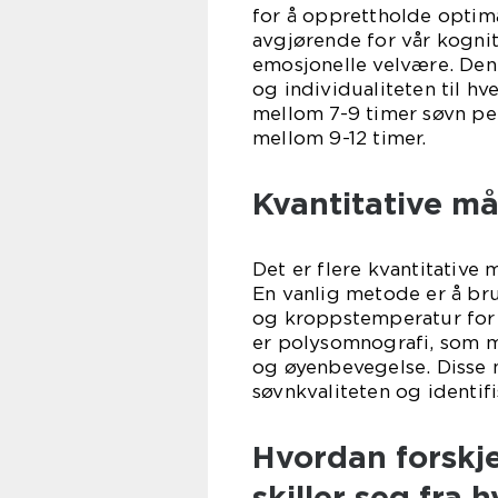
for å opprettholde optima
avgjørende for vår kognit
emosjonelle velvære. Den 
og individualiteten til hv
mellom 7-9 timer søvn per
mellom 9-12 timer.
Kvantitative må
Det er flere kvantitative 
En vanlig metode er å br
og kroppstemperatur for 
er polysomnografi, som må
og øyenbevegelse. Disse m
søvnkvaliteten og identifi
Hvordan forskje
skiller seg fra 