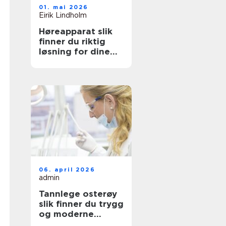
01. mai 2026
Eirik Lindholm
Høreapparat slik
finner du riktig
løsning for dine
behov
06. april 2026
admin
Tannlege osterøy
slik finner du trygg
og moderne
tannbehandling