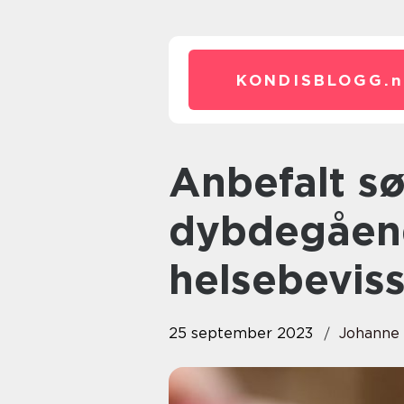
KONDISBLOGG.
n
Anbefalt søvn: En
dybdegåend
helsebeviss
25 september 2023
Johanne