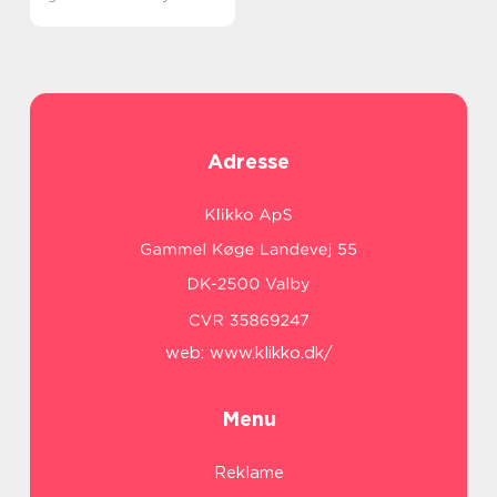
Adresse
web:
www.klikko.dk/
Menu
Reklame