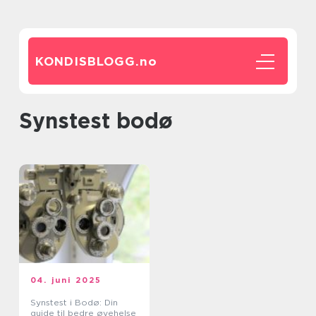
KONDISBLOGG.
no
synstest bodø
04. juni 2025
Synstest i Bodø: Din
guide til bedre øyehelse