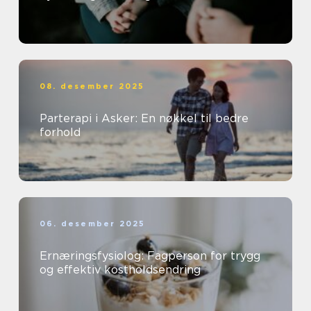
08. desember 2025
Parterapi i Asker: En nøkkel til bedre
forhold
06. desember 2025
Ernæringsfysiolog: Fagperson for trygg
og effektiv kostholdsendring