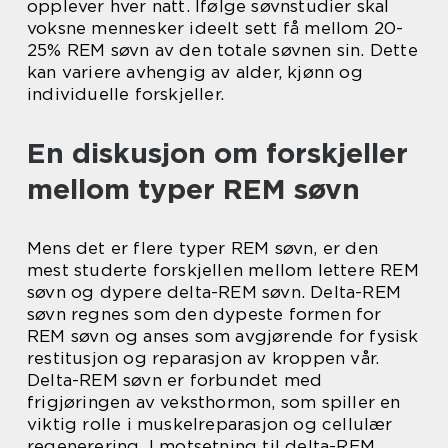
opplever hver natt. Ifølge søvnstudier skal
voksne mennesker ideelt sett få mellom 20-
25% REM søvn av den totale søvnen sin. Dette
kan variere avhengig av alder, kjønn og
individuelle forskjeller.
En diskusjon om forskjeller
mellom typer REM søvn
Mens det er flere typer REM søvn, er den
mest studerte forskjellen mellom lettere REM
søvn og dypere delta-REM søvn. Delta-REM
søvn regnes som den dypeste formen for
REM søvn og anses som avgjørende for fysisk
restitusjon og reparasjon av kroppen vår.
Delta-REM søvn er forbundet med
frigjøringen av veksthormon, som spiller en
viktig rolle i muskelreparasjon og cellulær
regenerering. I motsetning til delta-REM