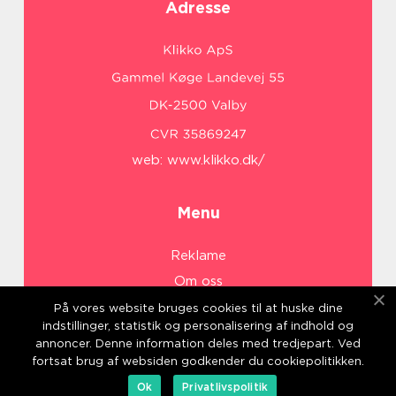
Adresse
web:
www.klikko.dk/
Menu
Reklame
Om oss
Cookies
På vores website bruges cookies til at huske dine
indstillinger, statistik og personalisering af indhold og
Kontakt Oss
annoncer. Denne information deles med tredjepart. Ved
Sitemap
fortsat brug af websiden godkender du cookiepolitikken.
Ok
Privatlivspolitik