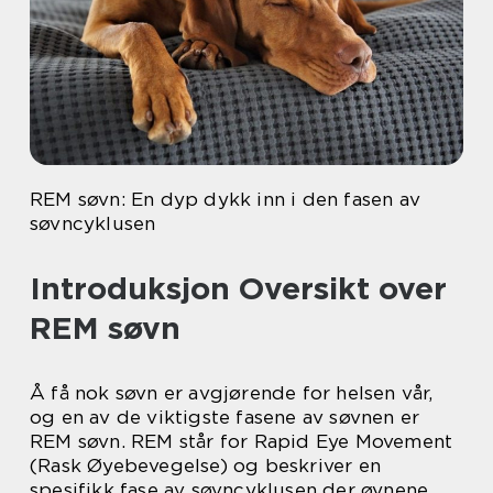
REM søvn: En dyp dykk inn i den fasen av
søvncyklusen
Introduksjon Oversikt over
REM søvn
Å få nok søvn er avgjørende for helsen vår,
og en av de viktigste fasene av søvnen er
REM søvn. REM står for Rapid Eye Movement
(Rask Øyebevegelse) og beskriver en
spesifikk fase av søvncyklusen der øynene