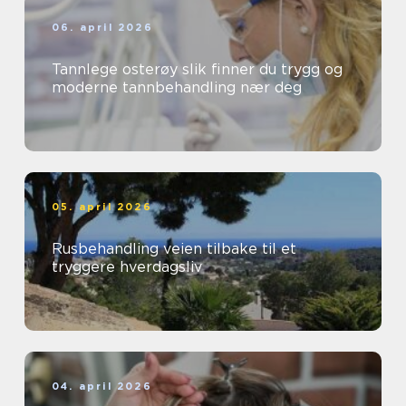
06. april 2026
Tannlege osterøy slik finner du trygg og
moderne tannbehandling nær deg
05. april 2026
Rusbehandling veien tilbake til et
tryggere hverdagsliv
04. april 2026