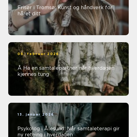
Frisør i Tromsø: Kunst og håndverk for
håret ditt
09. februar 2026
Å Ha en samtalepartner når hverdagen
kjennes tung
13. januar 2026
Psykolog i Ålesund: Når samtaleterapi gir
ny retning i hverdagen