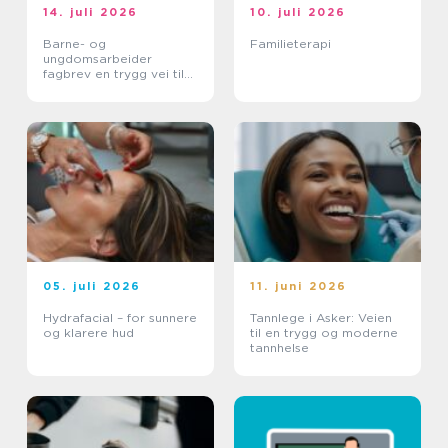
14. juli 2026
10. juli 2026
Barne- og
Familieterapi
ungdomsarbeider
fagbrev en trygg vei til
et meningsfullt yrke
05. juli 2026
11. juni 2026
Hydrafacial – for sunnere
Tannlege i Asker: Veien
og klarere hud
til en trygg og moderne
tannhelse