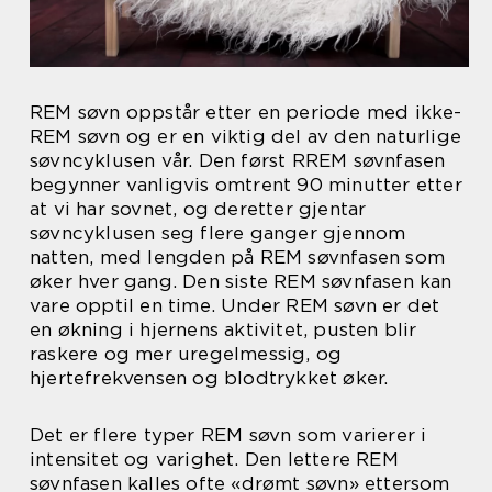
REM søvn oppstår etter en periode med ikke-
REM søvn og er en viktig del av den naturlige
søvncyklusen vår. Den først RREM søvnfasen
begynner vanligvis omtrent 90 minutter etter
at vi har sovnet, og deretter gjentar
søvncyklusen seg flere ganger gjennom
natten, med lengden på REM søvnfasen som
øker hver gang. Den siste REM søvnfasen kan
vare opptil en time. Under REM søvn er det
en økning i hjernens aktivitet, pusten blir
raskere og mer uregelmessig, og
hjertefrekvensen og blodtrykket øker.
Det er flere typer REM søvn som varierer i
intensitet og varighet. Den lettere REM
søvnfasen kalles ofte «drømt søvn» ettersom