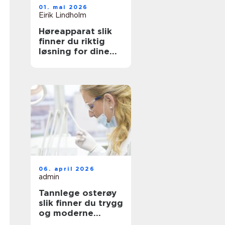
01. mai 2026
Eirik Lindholm
Høreapparat slik
finner du riktig
løsning for dine
behov
06. april 2026
admin
Tannlege osterøy
slik finner du trygg
og moderne
tannbehandling