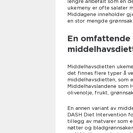
lengre anbefalt som en de
ukemeny er ofte salater m
Middagene inneholder gjer
en stor mengde grønnsaker
En omfattende 
middelhavsdie
Middelhavsdietten ukemen
det finnes flere typer å 
middelhavsdietten, som e
Middelhavslandene som Hel
olivenolje, frukt, grønns
En annen variant av midd
DASH Diet Intervention f
tillegg av matvarer som e
nøtter og bladgrønnsaker