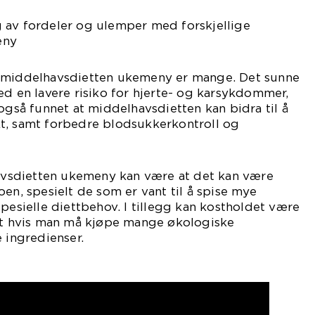
 av fordeler og ulemper med forskjellige
eny
n middelhavsdietten ukemeny er mange. Det sunne
ed en lavere risiko for hjerte- og karsykdommer,
 også funnet at middelhavsdietten kan bidra til å
t, samt forbedre blodsukkerkontroll og
sdietten ukemeny kan være at det kan være
en, spesielt de som er vant til å spise mye
spesielle diettbehov. I tillegg kan kostholdet være
elt hvis man må kjøpe mange økologiske
e ingredienser.