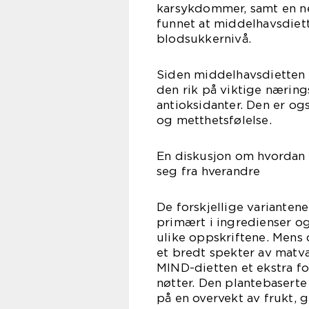
karsykdommer, samt en ne
funnet at middelhavsdiett
blodsukkernivå.
Siden middelhavsdietten 
den rik på viktige næring
antioksidanter. Den er ogs
og metthetsfølelse.
En diskusjon om hvordan 
seg fra hverandre
De forskjellige varianten
primært i ingredienser og
ulike oppskriftene. Mens 
et bredt spekter av matvar
MIND-dietten et ekstra f
nøtter. Den plantebaserte
på en overvekt av frukt, 