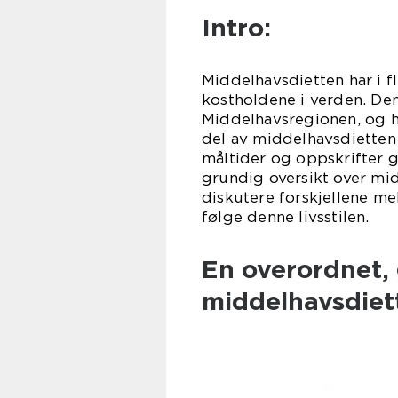
Intro:
Middelhavsdietten har i fl
kostholdene i verden. Den
Middelhavsregionen, og ha
del av middelhavsdietten
måltider og oppskrifter g
grundig oversikt over mi
diskutere forskjellene m
følge denne livsstilen.
En overordnet, 
middelhavsdie