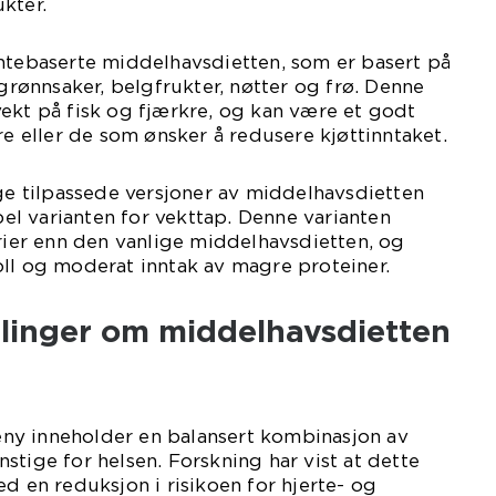
kter.
antebaserte middelhavsdietten, som er basert på
 grønnsaker, belgfrukter, nøtter og frø. Denne
ekt på fisk og fjærkre, og kan være et godt
re eller de som ønsker å redusere kjøttinntaket.
ige tilpassede versjoner av middelhavsdietten
l varianten for vekttap. Denne varianten
orier enn den vanlige middelhavsdietten, og
ll og moderat inntak av magre proteiner.
ålinger om middelhavsdietten
ny inneholder en balansert kombinasjon av
stige for helsen. Forskning har vist at dette
ed en reduksjon i risikoen for hjerte- og