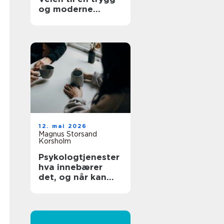
og moderne
tannhelse
12. mai 2026
Magnus Storsand
Korsholm
Psykologtjenester
hva innebærer
det, og når kan
det hjelpe?