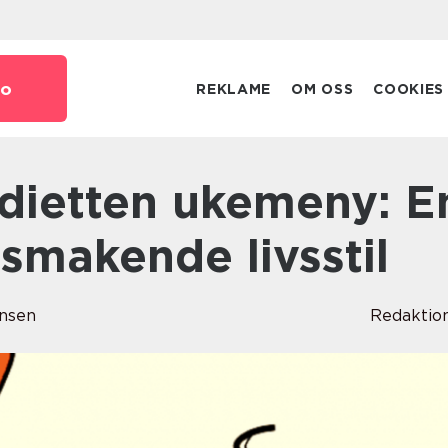
o
REKLAME
OM OSS
COOKIES
smakende livsstil
nsen
Redaktio