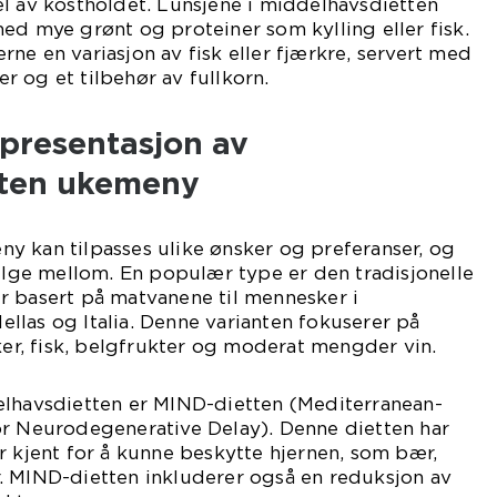
l av kostholdet. Lunsjene i middelhavsdietten
ed mye grønt og proteiner som kylling eller fisk.
ne en variasjon av fisk eller fjærkre, servert med
 og et tilbehør av fullkorn.
presentasjon av
tten ukemeny
y kan tilpasses ulike ønsker og preferanser, og
velge mellom. En populær type er den tradisjonelle
r basert på matvanene til mennesker i
las og Italia. Denne varianten fokuserer på
aker, fisk, belgfrukter og moderat mengder vin.
elhavsdietten er MIND-dietten (Mediterranean-
or Neurodegenerative Delay). Denne dietten har
r kjent for å kunne beskytte hjernen, som bær,
. MIND-dietten inkluderer også en reduksjon av