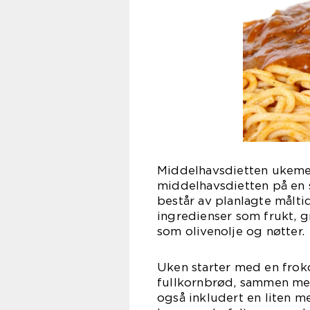
Middelhavsdietten ukemeny
middelhavsdietten på en 
består av planlagte målti
ingredienser som frukt, gr
som olivenolje og nøtter.
Uken starter med en froko
fullkornbrød, sammen med
også inkludert en liten m