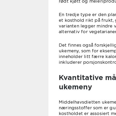
rødt kjøtt og meieriprodu
En tredje type er den pl
et kosthold rikt på frukt,
varianten legger mindre v
alternativ for vegetariane
Det finnes også forskjell
ukemeny, som for eksempe
inneholder litt færre kal
inkluderer porsjonskontro
Kvantitative m
ukemeny
Middelhavsdietten ukeme
næringsstoffer som er gun
kostholdet er assosiert m