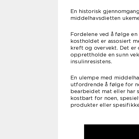
En historisk gjennomgang
middelhavsdietten ukem
Fordelene ved å følge e
kostholdet er assosiert m
kreft og overvekt. Det er
opprettholde en sunn vek
insulinresistens.
En ulempe med middelhav
utfordrende å følge for no
bearbeidet mat eller har 
kostbart for noen, spesi
produkter eller spesifikk