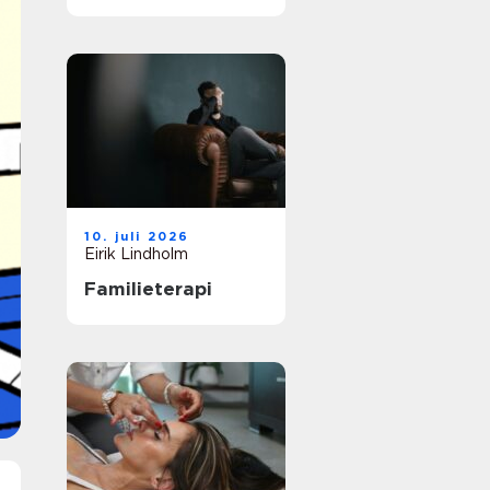
vei til et
meningsfullt yrke
10. juli 2026
Eirik Lindholm
Familieterapi