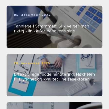
05. desember 2025
Tannlege i Strømmen: Slik velger man
riktig klinikk for behovene sine
28. november 2025
Effektiv legemiddelhåndtering: Nøkkelen
til trygghet og kvalitet i helsesektoren