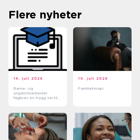
Flere nyheter
14. juli 2026
10. juli 2026
Barne- og
Familieterapi
ungdomsarbeider
fagbrev en trygg vei til
et meningsfullt yrke