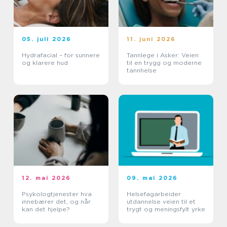
05. juli 2026
11. juni 2026
Hydrafacial – for sunnere
Tannlege i Asker: Veien
og klarere hud
til en trygg og moderne
tannhelse
12. mai 2026
09. mai 2026
Psykologtjenester hva
Helsefagarbeider
innebærer det, og når
utdannelse veien til et
kan det hjelpe?
trygt og meningsfylt yrke