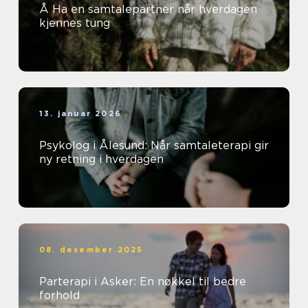
Å Ha en samtalepartner når hverdagen
kjennes tung
13. januar 2026
Psykolog i Ålesund: Når samtaleterapi gir
ny retning i hverdagen
08. desember 2025
Parterapi i Asker: En nøkkel til bedre
forhold